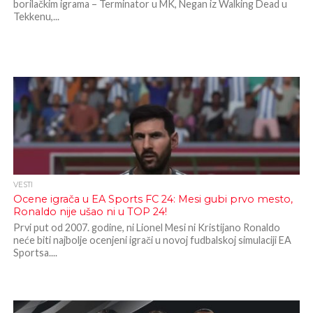
borilačkim igrama – Terminator u MK, Negan iz Walking Dead u
Tekkenu,...
VESTI
Ocene igrača u EA Sports FC 24: Mesi gubi prvo mesto,
Ronaldo nije ušao ni u TOP 24!
Prvi put od 2007. godine, ni Lionel Mesi ni Kristijano Ronaldo
neće biti najbolje ocenjeni igrači u novoj fudbalskoj simulaciji EA
Sportsa....