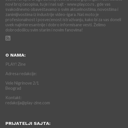
novi broj časopisa, tu je i naš sajt - www.play.co.rs , gde vas
svakodnevno obaveštavamo o svim aktuelnostima, novostima i
zanimljivostima iz industrije video-igara. Naš moto je
profesionalnost i posvećenost istraživanju, kako bi za vas doneli
uvek najinteresantnije i dobro informisane vesti. Želimo
dobrodošlicu svim starim i novim fanovima!
O NAMA:
PLAY! Zine
Adresa redakcije:
Vele Nigrinove 2/1
Beograd
Kontakt:
redakcija@play-zine.com
PRIJATELJI SAJTA: