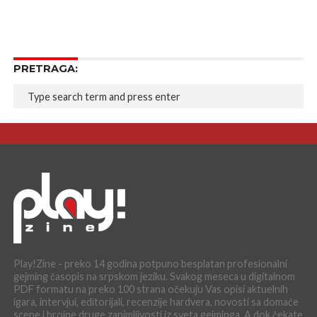
PRETRAGA:
Play!Zine - preko 14 godina potpuno besplatan profesionalni
gejming časopis na srpskom jeziku. Svakog meseca u digitalnom
PDF formatu na preko 100 strana očekuju Vas opisi aktuelnih
igara, intervjui, editorijali, recenzije hardvera, novosti sa domaće
scene i brojne druge zanimljivosti iz sveta gejminga. A dok čekate