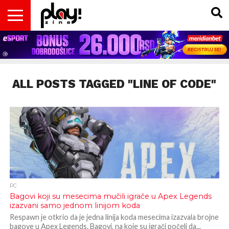
VESTI
MAGAZIN
PLAY!RETRO
PLAY!CAST
PLAY!CON
PLAY!BIZ
OPISI
DOMAĆA
INTERVJUI
GADGETS
FILM
KOLUMNE
INSIDER
IGARA
SCENA
& TV
ALL POSTS TAGGED "LINE OF CODE"
PC
Bagovi koji su mesecima mučili igrače u Apex Legends
izazvani samo jednom linijom koda
Respawn je otkrio da je jedna linija koda mesecima izazvala brojne
bagove u Apex Legends. Bagovi, na koje su igrači počeli da...