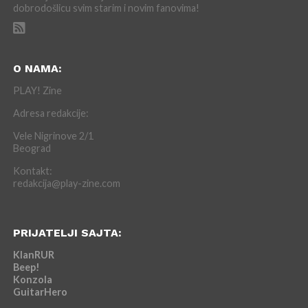
dobrodošlicu svim starim i novim fanovima!
O NAMA:
PLAY! Zine
Adresa redakcije:
Vele Nigrinove 2/1
Beograd
Kontakt:
redakcija@play-zine.com
PRIJATELJI SAJTA:
KlanRUR
Beep!
Konzola
GuitarHero