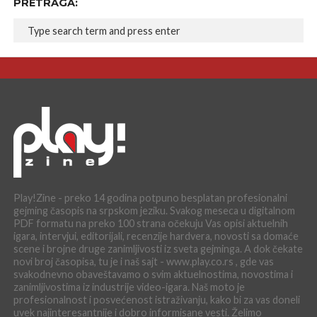
PRETRAGA:
Play!Zine - preko 14 godina potpuno besplatan profesionalni
gejming časopis na srpskom jeziku. Svakog meseca u digitalnom
PDF formatu na preko 100 strana očekuju Vas opisi aktuelnih
igara, intervjui, editorijali, recenzije hardvera, novosti sa domaće
scene i brojne druge zanimljivosti iz sveta gejminga. A dok čekate
novi broj časopisa, tu je i naš sajt - www.play.co.rs , gde vas
svakodnevno obaveštavamo o svim aktuelnostima, novostima i
zanimljivostima iz industrije video-igara. Naš moto je
profesionalnost i posvećenost istraživanju, kako bi za vas doneli
uvek najinteresantnije i dobro informisane vesti. Želimo