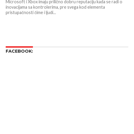
Microsoft i Xbox imaju prilično dobru reputaciju kada se radi o
inovacijama sa kontrolerima, pre svega kod elementa
pristupačnosti čime i ljudi...
FACEBOOK: