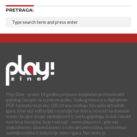
PRETRAGA:
Play!Zine - preko 14 godina potpuno besplatan profesionalni
gejming časopis na srpskom jeziku. Svakog meseca u digitalnom
PDF formatu na preko 100 strana očekuju Vas opisi aktuelnih
igara, intervjui, editorijali, recenzije hardvera, novosti sa domaće
scene i brojne druge zanimljivosti iz sveta gejminga. A dok čekate
novi broj časopisa, tu je i naš sajt - www.play.co.rs , gde vas
svakodnevno obaveštavamo o svim aktuelnostima, novostima i
zanimljivostima iz industrije video-igara. Naš moto je