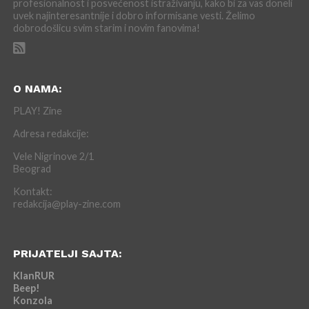
profesionalnost i posvećenost istraživanju, kako bi za vas doneli
uvek najinteresantnije i dobro informisane vesti. Želimo
dobrodošlicu svim starim i novim fanovima!
O NAMA:
PLAY! Zine
Adresa redakcije:
Vele Nigrinove 2/1
Beograd
Kontakt:
redakcija@play-zine.com
PRIJATELJI SAJTA:
KlanRUR
Beep!
Konzola