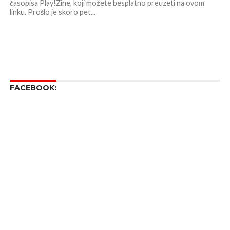
časopisa Play!Zine, koji možete besplatno preuzeti na ovom
linku. Prošlo je skoro pet...
FACEBOOK: