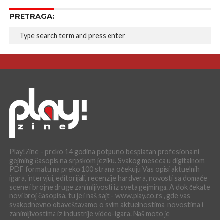
PRETRAGA:
Play!Zine - preko 14 godina potpuno besplatan profesionalni
gejming časopis na srpskom jeziku. Svakog meseca u digitalnom
PDF formatu na preko 100 strana očekuju Vas opisi aktuelnih
igara, intervjui, editorijali, recenzije hardvera, novosti sa domaće
scene i brojne druge zanimljivosti iz sveta gejminga. A dok čekate
novi broj časopisa, tu je i naš sajt - www.play.co.rs , gde vas
svakodnevno obaveštavamo o svim aktuelnostima, novostima i
zanimljivostima iz industrije video-igara. Naš moto je