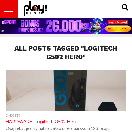
VESTI
MAGAZIN
PLAY!RETRO
PLAY!CAST
PLAY!CON
PLAY!BIZ
OPISI
DOMAĆA
INTERVJUI
GADGETS
FILM
KOLUMNE
INSIDER
IGARA
SCENA
& TV
ALL POSTS TAGGED "LOGITECH
G502 HERO"
GADGETS
HARDWARE: Logitech G502 Hero
Ovaj tekst je originalno izašao u februarskom 123. broju