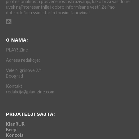
profesionalnost i posvećenost istraživanju, kako bi za vas doneli
uvek najinteresantnije i dobro informisane vesti. Želimo
dobrodošlicu svim starim i novim fanovima!
O NAMA:
PLAY! Zine
Adresa redakcije:
Vele Nigrinove 2/1
Beograd
Kontakt:
redakcija@play-zine.com
PRIJATELJI SAJTA:
KlanRUR
Beep!
Konzola