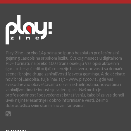
Play!Zine - preko 14 godina potpuno besplatan profesionalni
gejming časopis na srpskom jeziku. Svakog meseca u digitalnom
PDF formatu na preko 100 strana očekuju Vas opisi aktuelnih
igara, intervjui, editorijali, recenzije hardvera, novosti sa domaće
scene i brojne druge zanimljivosti iz sveta gejminga. A dok čekate
novi broj časopisa, tu je i naš sajt - www.play.co.rs , gde vas
svakodnevno obaveštavamo o svim aktuelnostima, novostima i
zanimljivostima iz industrije video-igara. Naš moto je
profesionalnost i posvećenost istraživanju, kako bi za vas doneli
uvek najinteresantnije i dobro informisane vesti. Želimo
dobrodošlicu svim starim i novim fanovima!