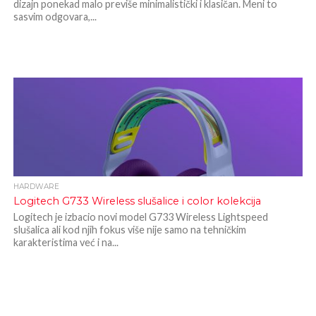
dizajn ponekad malo previše minimalistički i klasičan. Meni to
sasvim odgovara,...
HARDWARE
Logitech G733 Wireless slušalice i color kolekcija
Logitech je izbacio novi model G733 Wireless Lightspeed
slušalica ali kod njih fokus više nije samo na tehničkim
karakteristima već i na...