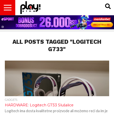
VESTI
MAGAZIN
PLAY!RETRO
PLAY!CAST
PLAY!CON
PLAY!BIZ
OPISI
DOMAĆA
INTERVJUI
GADGETS
FILM
KOLUMNE
INSIDER
IGARA
SCENA
& TV
ALL POSTS TAGGED "LOGITECH
G733"
GADGETS
HARDWARE: Logitech G733 Slušalice
Logitech ima dosta kvalitetne proizvode ali možemo reći da im je