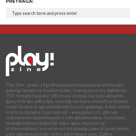
PRETRAGA:
Play!Zine - preko 14 godina potpuno besplatan profesionalni
gejming časopis na srpskom jeziku. Svakog meseca u digitalnom
PDF formatu na preko 100 strana očekuju Vas opisi aktuelnih
igara, intervjui, editorijali, recenzije hardvera, novosti sa domaće
scene i brojne druge zanimljivosti iz sveta gejminga. A dok čekate
novi broj časopisa, tu je i naš sajt - www.play.co.rs , gde vas
svakodnevno obaveštavamo o svim aktuelnostima, novostima i
zanimljivostima iz industrije video-igara. Naš moto je
profesionalnost i posvećenost istraživanju, kako bi za vas doneli
uvek najinteresantnije i dobro informisane vesti. Želimo