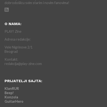
dobrodošlicu svim starim i novim fanovima!
O NAMA:
PLAY! Zine
Adresa redakcije:
Vele Nigrinove 2/1
Beograd
Kontakt:
redakcija@play-zine.com
PRIJATELJI SAJTA:
KlanRUR
Beep!
Konzola
GuitarHero