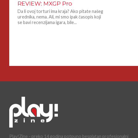
REVIEW: MXGP Pro
Da li ovoj torturi ima kraja? Ako pitate našeg
urednika, nema. Ali, mi smo ipak časopis koji
se bavi recenzijama igara, bile...
Play!Zine - preko 14 godina potpuno besplatan profesionalni