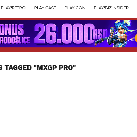
PLAY!RETRO
PLAY!CAST
PLAY!CON
PLAY!BIZ INSIDER
S TAGGED "MXGP PRO"