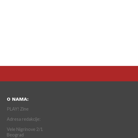
O NAMA:
PLAY! Zine
Adresa redakcije:
Vele Nigrinove 2/1
Beograd