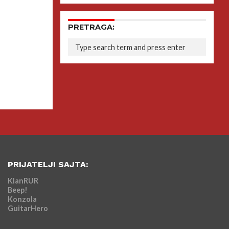
PRETRAGA:
PRIJATELJI SAJTA:
KlanRUR
Beep!
Konzola
GuitarHero