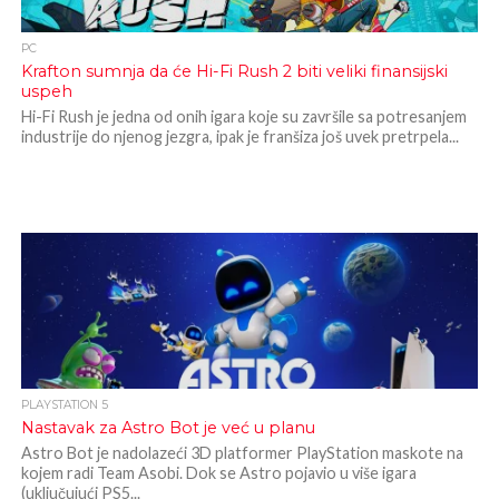
PC
Krafton sumnja da će Hi-Fi Rush 2 biti veliki finansijski
uspeh
Hi-Fi Rush je jedna od onih igara koje su završile sa potresanjem
industrije do njenog jezgra, ipak je franšiza još uvek pretrpela...
PLAYSTATION 5
Nastavak za Astro Bot je već u planu
Astro Bot je nadolazeći 3D platformer PlayStation maskote na
kojem radi Team Asobi. Dok se Astro pojavio u više igara
(uključujući PS5...