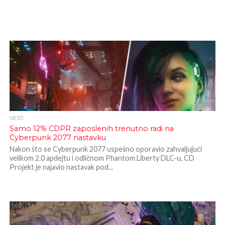
VESTI
Samo 12% CDPR zaposlenih trenutno radi na
Cyberpunk 2077 nastavku
Nakon što se Cyberpunk 2077 uspešno oporavio zahvaljujući
velikom 2.0 apdejtu i odličnom Phantom Liberty DLC-u, CD
Projekt je najavio nastavak pod...