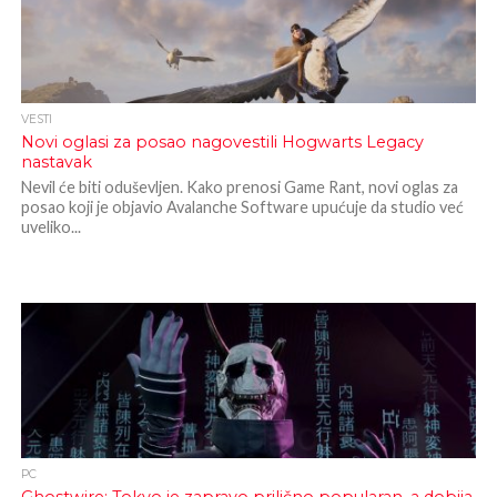
VESTI
Novi oglasi za posao nagovestili Hogwarts Legacy
nastavak
Nevil će biti oduševljen. Kako prenosi Game Rant, novi oglas za
posao koji je objavio Avalanche Software upućuje da studio već
uveliko...
PC