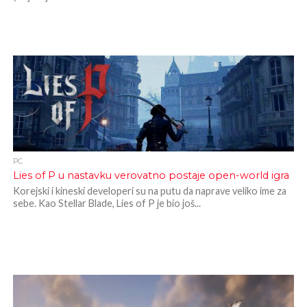
PC
Lies of P u nastavku verovatno postaje open-world igra
Korejski i kineski developeri su na putu da naprave veliko ime za
sebe. Kao Stellar Blade, Lies of P je bio još...