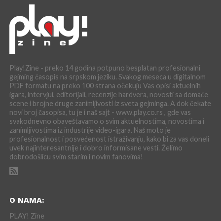
Play!Zine - preko 14 godina potpuno besplatan profesionalni
gejming časopis na srpskom jeziku. Svakog meseca u digitalnom
PDF formatu na preko 100 strana očekuju Vas opisi aktuelnih
igara, intervjui, editorijali, recenzije hardvera, novosti sa domaće
scene i brojne druge zanimljivosti iz sveta gejminga. A dok čekate
novi broj časopisa, tu je i naš sajt - www.play.co.rs , gde vas
svakodnevno obaveštavamo o svim aktuelnostima, novostima i
zanimljivostima iz industrije video-igara. Naš moto je
profesionalnost i posvećenost istraživanju, kako bi za vas doneli
uvek najinteresantnije i dobro informisane vesti. Želimo
dobrodošlicu svim starim i novim fanovima!
O NAMA:
PLAY! Zine