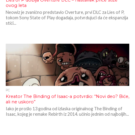
Lies of P dobija Overture DLC – nastavak priče stiže
ovog leta
Neowiz je zvanično predstavio Overture, prvi DLC za Lies of P,
tokom Sony State of Play događaja, potvrđujući da će ekspanzija
stići...
PC
Kreator The Binding of Isaac-a potvrdio: “Novi deo? Biće,
ali ne uskoro”
Iako je prošlo 13 godina od izlaska originalnog The Binding of
Isaac, kojeg je remake Rebirth iz 2014. učinio jednim od najboljih...