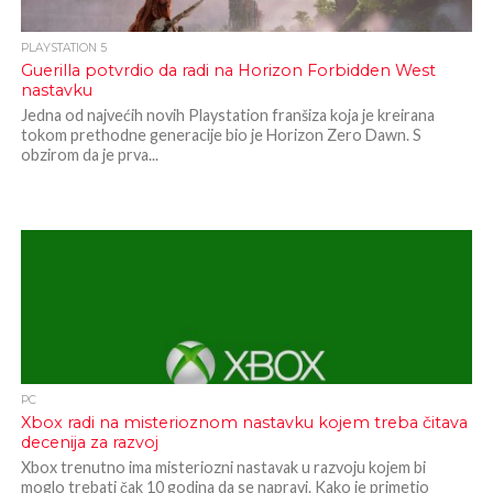
PLAYSTATION 5
Guerilla potvrdio da radi na Horizon Forbidden West
nastavku
Jedna od najvećih novih Playstation franšiza koja je kreirana
tokom prethodne generacije bio je Horizon Zero Dawn. S
obzirom da je prva...
PC
Xbox radi na misterioznom nastavku kojem treba čitava
decenija za razvoj
Xbox trenutno ima misteriozni nastavak u razvoju kojem bi
moglo trebati čak 10 godina da se napravi. Kako je primetio