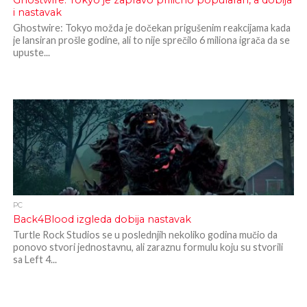
Ghostwire: Tokyo je zapravo prilično popularan, a dobija
i nastavak
Ghostwire: Tokyo možda je dočekan prigušenim reakcijama kada
je lansiran prošle godine, ali to nije sprečilo 6 miliona igrača da se
upuste...
PC
Back4Blood izgleda dobija nastavak
Turtle Rock Studios se u poslednjih nekoliko godina mučio da
ponovo stvori jednostavnu, ali zaraznu formulu koju su stvorili
sa Left 4...