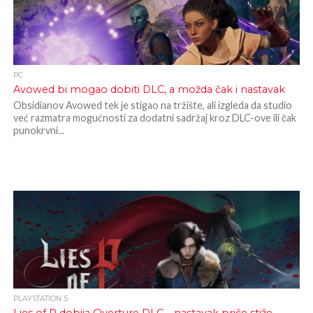
PC
Avowed bi mogao dobiti DLC, a možda čak i nastavak
Obsidianov Avowed tek je stigao na tržište, ali izgleda da studio
već razmatra mogućnosti za dodatni sadržaj kroz DLC-ove ili čak
punokrvni...
PLAYSTATION 5