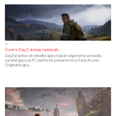
PC
Čuveni DayZ dobija nastavak
DayZ je jedna od nekoliko igara koja je odgovorna za navalu
survival igara na PC platformi, primarno kroz Early Access.
Originalna igra...