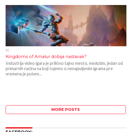
PC
Kingdoms of Amalur dobija nastavak?
Industrija video igara je prilično tajno mesto, međutim, jedan od
primarnih načina na koji čujemo o nenajavljenim igrama pre
vremena je putem...
MORE POSTS