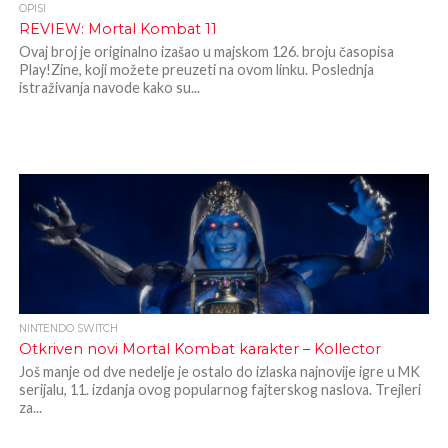
OPISI
REVIEW: Mortal Kombat 11
Ovaj broj je originalno izašao u majskom 126. broju časopisa
Play!Zine, koji možete preuzeti na ovom linku. Poslednja
istraživanja navode kako su...
NINTENDO SWITCH
Otkriven novi Mortal Kombat karakter – Kollector
Još manje od dve nedelje je ostalo do izlaska najnovije igre u MK
serijalu, 11. izdanja ovog popularnog fajterskog naslova. Trejleri
za...