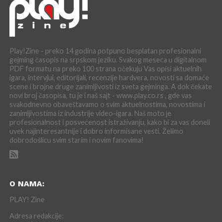
Play!Zine - preko 14 godina potpuno besplatan profesionalni
gejming časopis na srpskom jeziku. Svakog meseca u digitalnom
PDF formatu na preko 100 strana očekuju Vas opisi aktuelnih
igara, intervjui, editorijali, recenzije hardvera, novosti sa domaće
scene i brojne druge zanimljivosti iz sveta gejminga. A dok čekate
novi broj časopisa, tu je i naš sajt - www.play.co.rs , gde vas
svakodnevno obaveštavamo o svim aktuelnostima, novostima i
zanimljivostima iz industrije video-igara. Naš moto je
profesionalnost i posvećenost istraživanju, kako bi za vas doneli
uvek najinteresantnije i dobro informisane vesti. Želimo
dobrodošlicu svim starim i novim fanovima!
O NAMA:
PLAY! Zine
Adresa redakcije: