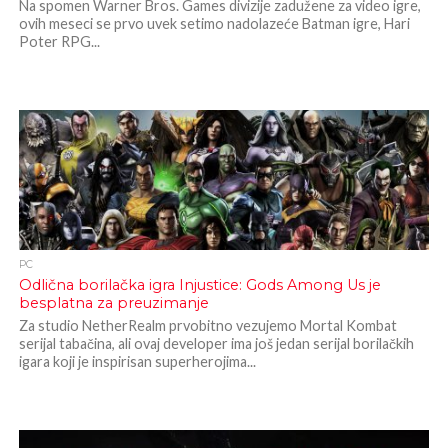
Na spomen Warner Bros. Games divizije zadužene za video igre,
ovih meseci se prvo uvek setimo nadolazeće Batman igre, Hari
Poter RPG...
PC
Odlična borilačka igra Injustice: Gods Among Us je
besplatna za preuzimanje
Za studio NetherRealm prvobitno vezujemo Mortal Kombat
serijal tabačina, ali ovaj developer ima još jedan serijal borilačkih
igara koji je inspirisan superherojima...