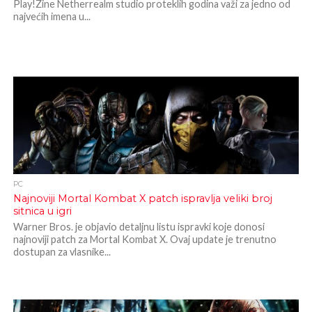
Play!Zine Netherrealm studio proteklih godina važi za jedno od
najvećih imena u...
PC
Najnoviji Mortal Kombat X patch ispravlja veliki broj
sitnica u igri
Warner Bros. je objavio detaljnu listu ispravki koje donosi
najnoviji patch za Mortal Kombat X. Ovaj update je trenutno
dostupan za vlasnike...