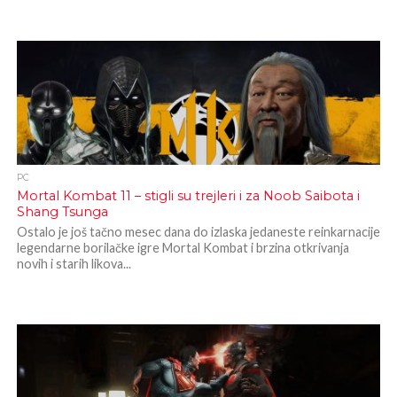
PC
Mortal Kombat 11 – stigli su trejleri i za Noob Saibota i
Shang Tsunga
Ostalo je još tačno mesec dana do izlaska jedaneste reinkarnacije
legendarne borilačke igre Mortal Kombat i brzina otkrivanja
novih i starih likova...