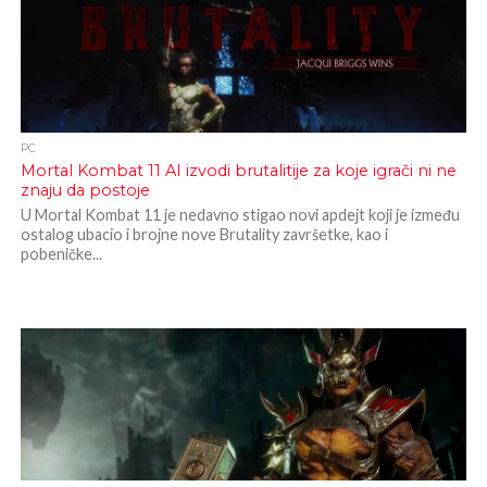
PC
Mortal Kombat 11 AI izvodi brutalitije za koje igrači ni ne
znaju da postoje
U Mortal Kombat 11 je nedavno stigao novi apdejt koji je između
ostalog ubacio i brojne nove Brutality završetke, kao i
pobeničke...