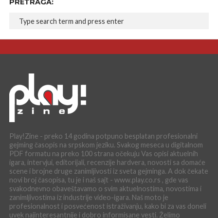
PRETRAGA:
Play!Zine - preko 14 godina potpuno besplatan profesionalni
gejming časopis na srpskom jeziku. Svakog meseca u digitalnom
PDF formatu na preko 100 strana očekuju Vas opisi aktuelnih
igara, intervjui, editorijali, recenzije hardvera, novosti sa domaće
scene i brojne druge zanimljivosti iz sveta gejminga. A dok čekate
novi broj časopisa, tu je i naš sajt - www.play.co.rs , gde vas
svakodnevno obaveštavamo o svim aktuelnostima, novostima i
zanimljivostima iz industrije video-igara. Naš moto je
profesionalnost i posvećenost istraživanju, kako bi za vas doneli
uvek najinteresantnije i dobro informisane vesti. Želimo