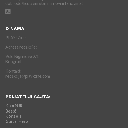
dobrodošlicu svim starim i novim fanovima!
O NAMA:
PLAY! Zine
Adresa redakcije:
Vele Nigrinove 2/1
Beograd
Kontakt:
redakcija@play-zine.com
PRIJATELJI SAJTA:
KlanRUR
Beep!
Konzola
GuitarHero