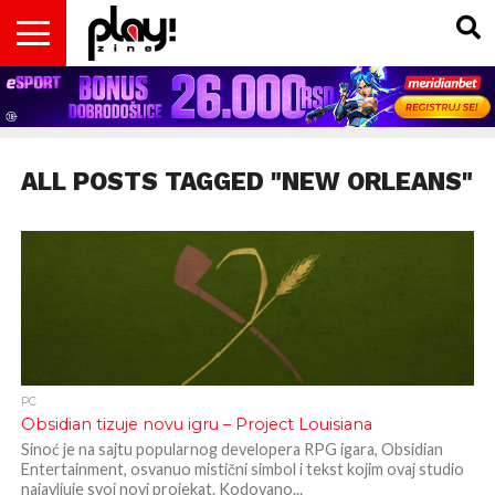
VESTI
MAGAZIN
PLAY!RETRO
PLAY!CAST
PLAY!CON
PLAY!BIZ
OPISI
DOMAĆA
INTERVJUI
GADGETS
FILM
KOLUMNE
INSIDER
IGARA
SCENA
& TV
ALL POSTS TAGGED "NEW ORLEANS"
PC
Obsidian tizuje novu igru – Project Louisiana
Sinoć je na sajtu popularnog developera RPG igara, Obsidian
Entertainment, osvanuo mistični simbol i tekst kojim ovaj studio
najavljuje svoj novi projekat. Kodovano...