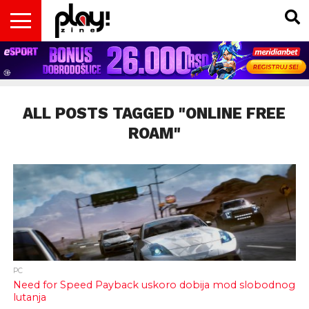
VESTI
MAGAZIN
PLAY!RETRO
PLAY!CAST
PLAY!CON
PLAY!BIZ
OPISI
DOMAĆA
INTERVJUI
GADGETS
FILM
KOLUMNE
INSIDER
IGARA
SCENA
& TV
ALL POSTS TAGGED "ONLINE FREE
ROAM"
PC
Need for Speed Payback uskoro dobija mod slobodnog
lutanja