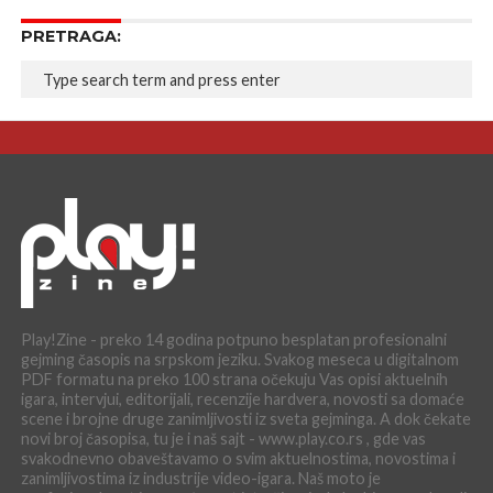
PRETRAGA:
Play!Zine - preko 14 godina potpuno besplatan profesionalni
gejming časopis na srpskom jeziku. Svakog meseca u digitalnom
PDF formatu na preko 100 strana očekuju Vas opisi aktuelnih
igara, intervjui, editorijali, recenzije hardvera, novosti sa domaće
scene i brojne druge zanimljivosti iz sveta gejminga. A dok čekate
novi broj časopisa, tu je i naš sajt - www.play.co.rs , gde vas
svakodnevno obaveštavamo o svim aktuelnostima, novostima i
zanimljivostima iz industrije video-igara. Naš moto je