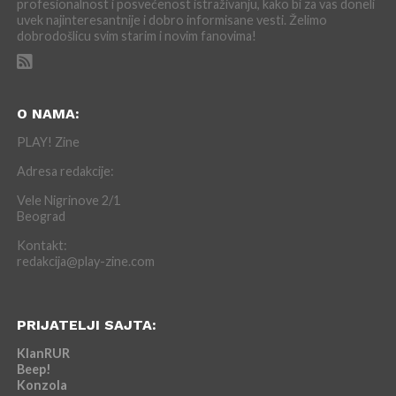
profesionalnost i posvećenost istraživanju, kako bi za vas doneli
uvek najinteresantnije i dobro informisane vesti. Želimo
dobrodošlicu svim starim i novim fanovima!
O NAMA:
PLAY! Zine
Adresa redakcije:
Vele Nigrinove 2/1
Beograd
Kontakt:
redakcija@play-zine.com
PRIJATELJI SAJTA:
KlanRUR
Beep!
Konzola