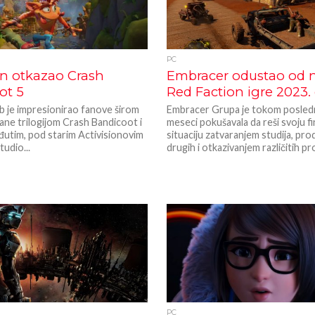
PC
on otkazao Crash
Embracer odustao od 
ot 5
Red Faction igre 2023.
b je impresionirao fanove širom
Embracer Grupa je tokom posledn
ane trilogijom Crash Bandicoot i
meseci pokušavala da reši svoju fi
đutim, pod starim Activisionovim
situaciju zatvaranjem studija, pr
udio...
drugih i otkazivanjem različitih pro
PC