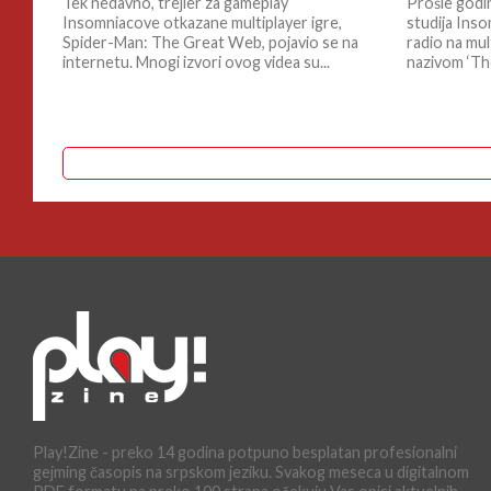
Tek nedavno, trejler za gameplay
Prošle godi
Insomniacove otkazane multiplayer igre,
studija Inso
Spider-Man: The Great Web, pojavio se na
radio na mul
internetu. Mnogi izvori ovog videa su...
nazivom ‘The
Play!Zine - preko 14 godina potpuno besplatan profesionalni
gejming časopis na srpskom jeziku. Svakog meseca u digitalnom