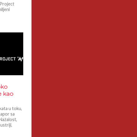
 Project
iljeni
oko
e kao
kata u toku,
napor sa
Nažalost,
striji,