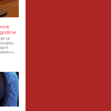
nove
 godine
jih 18
nansijsku
odajom
jekata u...