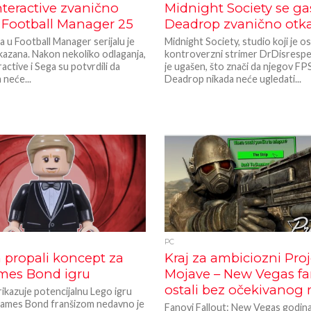
nteractive zvanično
Midnight Society se gas
 Football Manager 25
Deadrop zvanično otk
ra u Football Manager serijalu je
Midnight Society, studio koji je 
kazana. Nakon nekoliko odlaganja,
kontroverzni strimer DrDisrespe
active i Sega su potvrdili da
je ugašen, što znači da njegov FP
 neće...
Deadrop nikada neće ugledati...
PC
 propali koncept za
Kraj za ambiciozni Proj
mes Bond igru
Mojave – New Vegas fa
ostali bez očekivanog
rikazuje potencijalnu Lego igru
 James Bond franšizom nedavno je
Fanovi Fallout: New Vegas godin