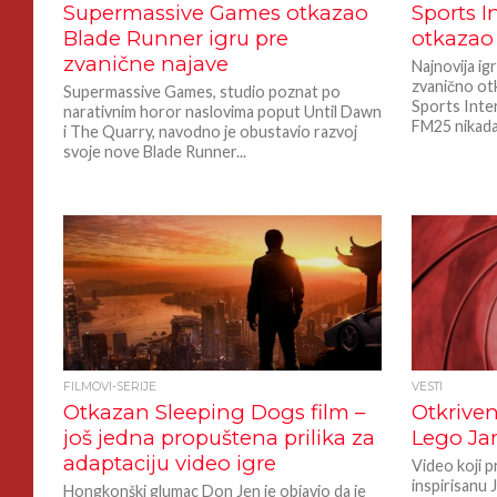
Supermassive Games otkazao
Sports I
Blade Runner igru pre
otkazao
zvanične najave
Najnovija ig
zvanično ot
Supermassive Games, studio poznat po
Sports Inter
narativnim horor naslovima poput Until Dawn
FM25 nikada
i The Quarry, navodno je obustavio razvoj
svoje nove Blade Runner...
FILMOVI-SERIJE
VESTI
Otkazan Sleeping Dogs film –
Otkriven
još jedna propuštena prilika za
Lego Ja
adaptaciju video igre
Video koji p
inspirisanu
Hongkonški glumac Don Jen je objavio da je