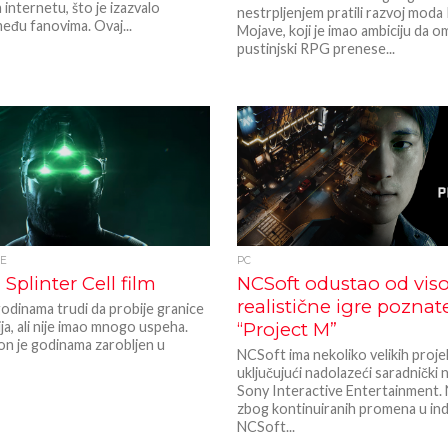
internetu, što je izazvalo
nestrpljenjem pratili razvoj moda
eđu fanovima. Ovaj...
Mojave, koji je imao ambiciju da om
pustinjski RPG prenese...
JE
PC
Splinter Cell film
NCSoft odustao od vis
realistične igre poznat
odinama trudi da probije granice
a, ali nije imao mnogo uspeha.
“Project M”
ion je godinama zarobljen u
NCSoft ima nekoliko velikih proje
uključujući nadolazeći saradnički 
Sony Interactive Entertainment. 
zbog kontinuiranih promena u indu
NCSoft...