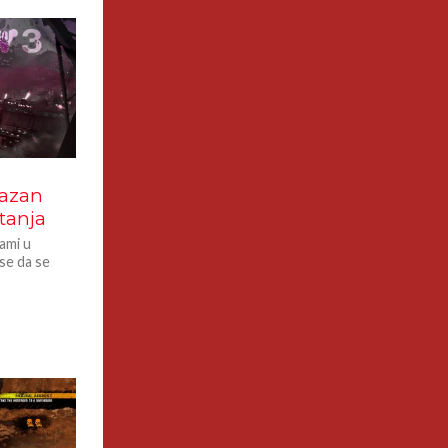
kazan
tanja
ami u
 se da se