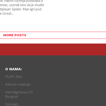
ne, nakon curenja podataka iz
mniac, saznali smo da je studio
tiplayer Spider-Man igri pod
 Great...
MORE POSTS
O NAMA:
PLAY! Zine
Adresa redakcije:
Vele Nigrinove 2/1
Beograd
Kontakt: