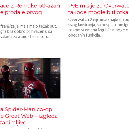
ace 2 Remake otkazan
PvE misije za Overwatc
še prodaje prvog
takođe mogle biti otk
Overwatch 2 nije imao najbolju p
svog lansiranja, sa besplatnom ig
ranšiza je imala malo težak put.
tokom vremena izgubila mnoge od
igra bila dobro prihvaćena, sa
obećanih funkcija....
alama za atmosferu i ton...
5
a Spider-Man co-op
he Great Web – izgleda
 zanimljivo