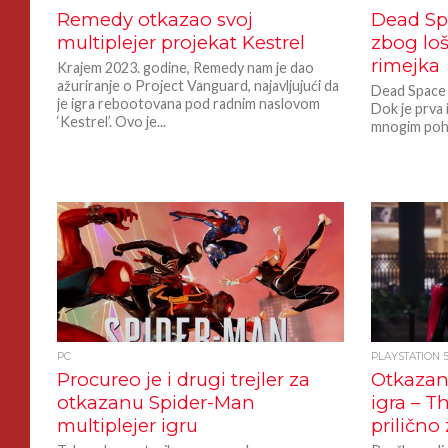
Remedy otkazao svoj
Dead Sp
multiplejer projekat Kestrel
zbog lo
rimejka
Krajem 2023. godine, Remedy nam je dao
ažuriranje o Project Vanguard, najavljujući da
Dead Space f
je igra rebootovana pod radnim naslovom
Dok je prva 
‘Kestrel’. Ovo je...
mnogim pohv
PC
PLAYSTATION 
Procureo je i drugi trejler za
Otkazan
otkazanu Spider-Man
igra – T
multiplejer igru
prilično