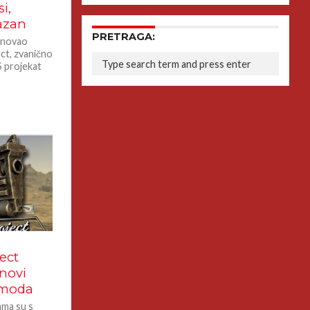
i,
azan
PRETRAGA:
osnovao
ct, zvanično
S projekat
ect
novi
 moda
ama su s