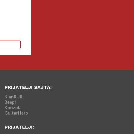
PRIJATELJI SAJTA:
KlanRUR
Beep!
Konzola
GuitarHero
PRIJATELJI: