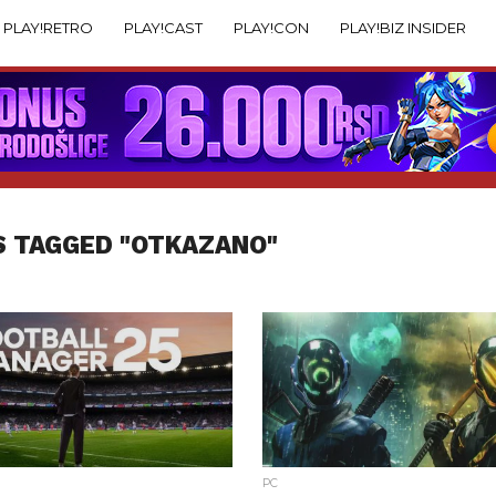
PLAY!RETRO
PLAY!CAST
PLAY!CON
PLAY!BIZ INSIDER
S TAGGED "OTKAZANO"
PC