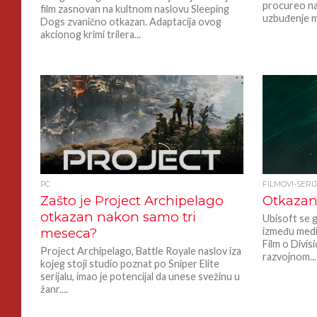
procureo na 
film zasnovan na kultnom naslovu Sleeping
uzbuđenje m
Dogs zvanično otkazan. Adaptacija ovog
akcionog krimi trilera...
PC
FILMOVI-SERI
Zašto je Project Archipelago
Otkazan 
otkazan nakon samo tri
Ubisoft se g
meseca?
između medij
Film o Divis
Project Archipelago, Battle Royale naslov iza
razvojnom...
kojeg stoji studio poznat po Sniper Elite
serijalu, imao je potencijal da unese svežinu u
žanr....