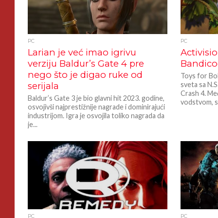
PC
PC
Larian je već imao igrivu
Activisi
verziju Baldur’s Gate 4 pre
Bandico
nego što je digao ruke od
Toys for Bo
serijala
sveta sa N.S
Crash 4. Me
Baldur’s Gate 3 je bio glavni hit 2023. godine,
vodstvom, st
osvojivši najprestižnije nagrade i dominirajući
industrijom. Igra je osvojila toliko nagrada da
je...
PC
PC