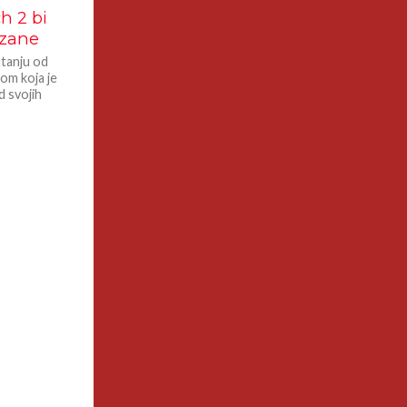
h 2 bi
azane
utanju od
rom koja je
 svojih