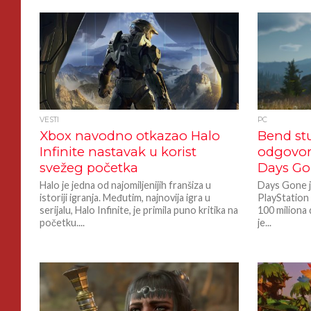
VESTI
PC
Xbox navodno otkazao Halo
Bend st
Infinite nastavak u korist
odgovor
svežeg početka
Days Go
Halo je jedna od najomiljenijih franšiza u
Days Gone je
istoriji igranja. Međutim, najnovija igra u
PlayStation v
serijalu, Halo Infinite, je primila puno kritika na
100 miliona d
početku....
je...