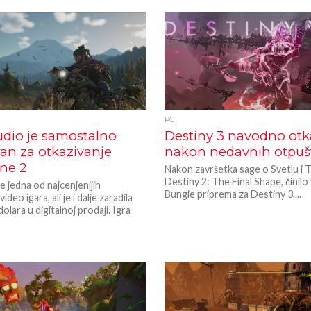
PC
udio je samostalno
Destiny 3 navodno ot
an za otkazivanje
nakon nedavnih otpuš
ne 2
Nakon završetka sage o Svetlu i T
Destiny 2: The Final Shape, činilo
 jedna od najcenjenijih
Bungie priprema za Destiny 3....
ideo igara, ali je i dalje zaradila
olara u digitalnoj prodaji. Igra