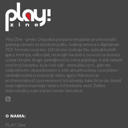
Play!Zine - preko 14 godina potpuno besplatan profesionalni
gejming časopis na srpskom jeziku. Svakog meseca u digitalnom
PDF formatu na preko 100 strana očekuju Vas opisi aktuelnih
igara, intervjui, editorijali, recenzije hardvera, novosti sa domaće
scene i brojne druge zanimljivosti iz sveta gejminga. A dok čekate
novi broj časopisa, tu je i naš sajt - www.play.co.rs , gde vas
svakodnevno obaveštavamo o svim aktuelnostima, novostima i
zanimljivostima iz industrije video-igara. Naš moto je
profesionalnost i posvećenost istraživanju, kako bi za vas doneli
uvek najinteresantnije i dobro informisane vesti. Želimo
dobrodošlicu svim starim i novim fanovima!
O NAMA:
PLAY! Zine