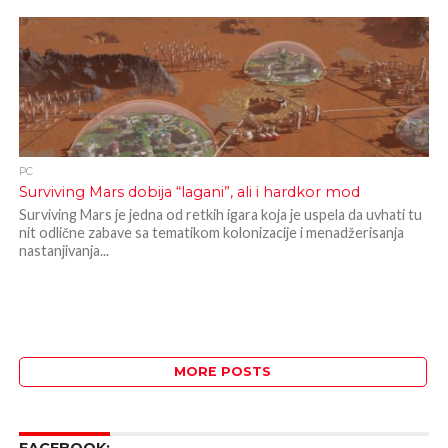
PC
Surviving Mars dobija “lagani”, ali i hardkor mod
Surviving Mars je jedna od retkih igara koja je uspela da uvhati tu
nit odlične zabave sa tematikom kolonizacije i menadžerisanja
nastanjivanja...
MORE POSTS