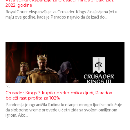
Prva velika ekspanzija za Crusader Kings 3 ipak izlazi
2022. godine
Royal Court ekspanzija je za Crusader Kings 3 najavljena još u
maju ove godine, kada je Paradox najavio da će izaći do...
PC
Crusader Kings 3 kupilo preko milion ljudi, Paradox
beleži rast profita za 102%
Pandemija je ograničila ljudima kretanje i mnogo ljudi se odlučuje
da slobodno vreme provede u četri zida sa svojom omiljenom
igrom. Ako...