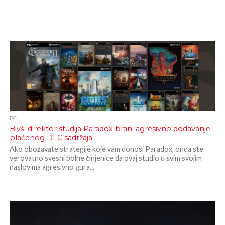
PC
Bivši direktor studija Paradox brani agresivno dodavanje
plaćenog DLC sadržaja
Ako obožavate strategije koje vam donosi Paradox, onda ste
verovatno svesni bolne činjenice da ovaj studio u svim svojim
naslovima agresivno gura...