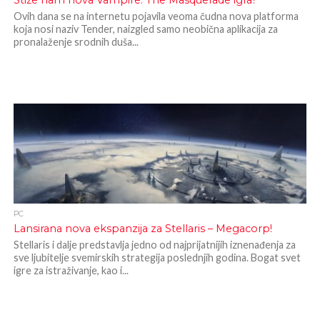
Stiže nam nova Vampire: The Masquerade igra?
Ovih dana se na internetu pojavila veoma čudna nova platforma
koja nosi naziv Tender, naizgled samo neobična aplikacija za
pronalaženje srodnih duša...
PC
Lansirana nova ekspanzija za Stellaris – Megacorp!
Stellaris i dalje predstavlja jedno od najprijatnijih iznenađenja za
sve ljubitelje svemirskih strategija poslednjih godina. Bogat svet
igre za istraživanje, kao i...