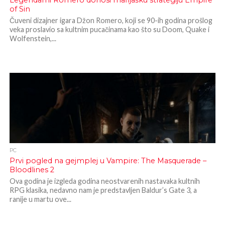
Legendarni Romero donosi mafijašku strategiju Empire
of Sin
Čuveni dizajner igara Džon Romero, koji se 90-ih godina prošlog
veka proslavio sa kultnim pucačinama kao što su Doom, Quake i
Wolfenstein,...
PC
Prvi pogled na gejmplej u Vampire: The Masquerade –
Bloodlines 2
Ova godina je izgleda godina neostvarenih nastavaka kultnih
RPG klasika, nedavno nam je predstavljen Baldur’s Gate 3, a
ranije u martu ove...