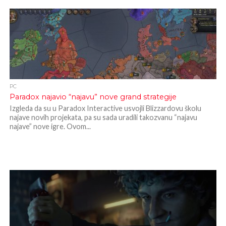
PC
Paradox najavio “najavu” nove grand strategije
Izgleda da su u Paradox Interactive usvojli Blizzardovu školu
najave novih projekata, pa su sada uradili takozvanu “najavu
najave” nove igre. Ovom...