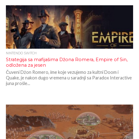
NINTENDO SWITCH
Strategija sa mafijašima Džona Romera, Empire of Sin,
odložena za jesen
Čuveni Džon Romero, ime koje vezujemo za kultni Doom i
Quake, je nakon dugo vremena u saradnji sa Paradox Interactive
juna prošle...