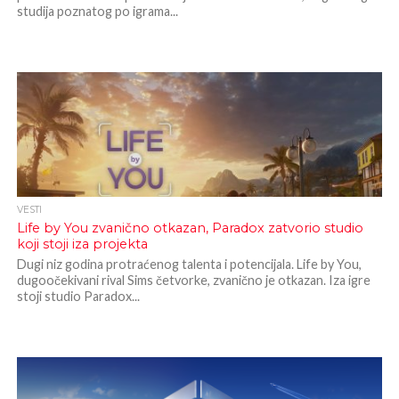
studija poznatog po igrama...
VESTI
Life by You zvanično otkazan, Paradox zatvorio studio
koji stoji iza projekta
Dugi niz godina protraćenog talenta i potencijala. Life by You,
dugoočekivani rival Sims četvorke, zvanično je otkazan. Iza igre
stoji studio Paradox...