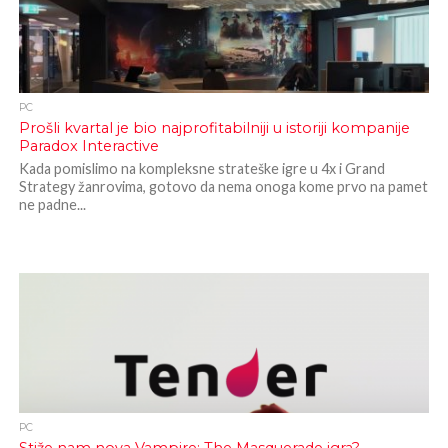
PC
Prošli kvartal je bio najprofitabilniji u istoriji kompanije
Paradox Interactive
Kada pomislimo na kompleksne strateške igre u 4x i Grand
Strategy žanrovima, gotovo da nema onoga kome prvo na pamet
ne padne...
PC