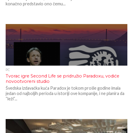
konačno predstavio ono čemu...
PC
Tvorac igre Second Life se pridružio Paradoxu, vodiće
novootvoreni studio
Švedska izdavačka kuća Paradox je tokom prošle godine imala
jedan od najboljih perioda u istoriji ove kompanije, i ne planira da
“leži”...