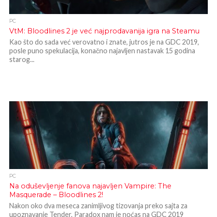
PC
VtM: Bloodlines 2 je već najprodavanija igra na Steamu
Kao što do sada već verovatno i znate, jutros je na GDC 2019,
posle puno spekulacija, konačno najavljen nastavak 15 godina
starog...
PC
Na oduševljenje fanova najavljen Vampire: The
Masquerade – Bloodlines 2!
Nakon oko dva meseca zanimljivog tizovanja preko sajta za
upoznavanje Tender, Paradox nam je noćas na GDC 2019