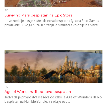
PC
Surviving Mars besplatan na Epic Store!
I ove nedelje nas je sačekala nova besplatna igra na Epic Games
prodavnici. Ovoga puta, u pitanju je simulacija kolonije na Marsu...
PC
Age of Wonders III ponovo besplatan
Jedva da je prošlo dva meseca od kako je Age of Wonders III bio
besplatan na Humble Bundle, a sada je evo...