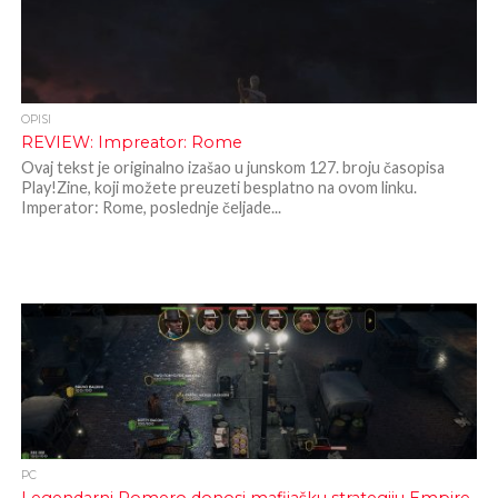
OPISI
REVIEW: Impreator: Rome
Ovaj tekst je originalno izašao u junskom 127. broju časopisa
Play!Zine, koji možete preuzeti besplatno na ovom linku.
Imperator: Rome, poslednje čeljade...
PC