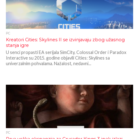
PC
Kreatori Cities: Skylines II se izvinjavaju zbog užasnog
stanja igre
U senci propasti EA serijala SimCity, Colossal Order i Paradox
Interactive su 2015. godine objavili Cities: Skylines sa
univerzalnim pohvalama. Nažalost, nedavni...
PC