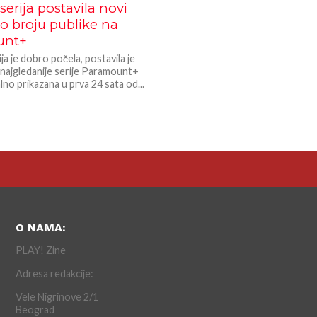
serija postavila novi
o broju publike na
unt+
ja je dobro počela, postavila je
 najgledanije serije Paramount+
alno prikazana u prva 24 sata od...
O NAMA:
PLAY! Zine
Adresa redakcije:
Vele Nigrinove 2/1
Beograd