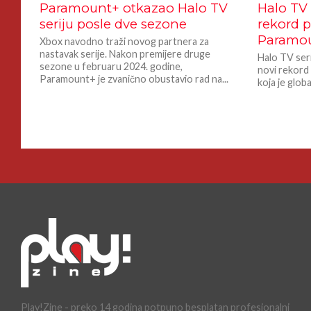
Paramount+ otkazao Halo TV
Halo TV 
seriju posle dve sezone
rekord p
Paramo
Xbox navodno traži novog partnera za
nastavak serije. Nakon premijere druge
Halo TV seri
sezone u februaru 2024. godine,
novi rekord
Paramount+ je zvanično obustavio rad na...
koja je glob
Play!Zine - preko 14 godina potpuno besplatan profesionalni