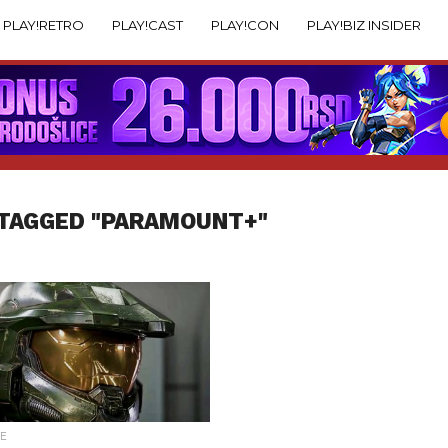
PLAY!RETRO
PLAY!CAST
PLAY!CON
PLAY!BIZ INSIDER
 TAGGED "PARAMOUNT+"
JE