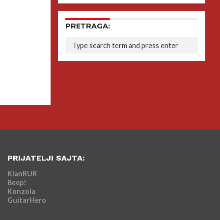
PRETRAGA:
PRIJATELJI SAJTA:
KlanRUR
Beep!
Konzola
GuitarHero