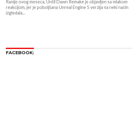
Ranije ovog meseca, Until Dawn Remake je objavljen sa mlakom
reakcijom, jer je poboljšana Unreal Engine 5 verzija na neki način
izgledala...
FACEBOOK: