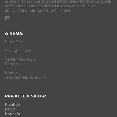
profesionalnost i posvećenost istraživanju, kako bi za vas doneli
uvek najinteresantnije i dobro informisane vesti. Želimo
dobrodošlicu svim starim i novim fanovima!
O NAMA:
PLAY! Zine
Adresa redakcije:
Vele Nigrinove 2/1
Beograd
Kontakt:
redakcija@play-zine.com
PRIJATELJI SAJTA:
KlanRUR
Beep!
Konzola