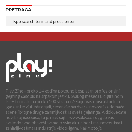
PRETRAGA:
Play!Zine - preko 14 godina potpuno besplatan profesionalni
gejming časopis na srpskom jeziku. Svakog meseca u digitalnom
PDF formatu na preko 100 strana očekuju Vas opisi aktuelnih
igara, intervjui, editorijali, recenzije hardvera, novosti sa domaće
scene i brojne druge zanimljivosti iz sveta gejminga. A dok čekate
novi broj časopisa, tu je i naš sajt - www.play.co.rs , gde vas
svakodnevno obaveštavamo o svim aktuelnostima, novostima i
zanimljivostima iz industrije video-igara. Naš moto je