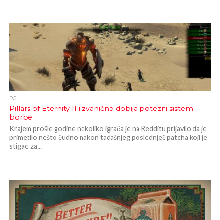
PC
Pillars of Eternity II i zvanično dobija potezni sistem
borbe
Krajem prošle godine nekoliko igrača je na Redditu prijavilo da je
primetilo nešto čudno nakon tadašnjeg poslednječ patcha koji je
stigao za...