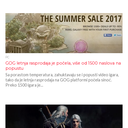
PC
GOG letnja rasprodaja je počela, više od 1500 naslova na
popustu
Sa porastom temperatura, zahuktavaju se i popusti video igara,
tako da je letnja rasprodaja na GOG platformi počela sinoć.
Preko 1500 igara je...