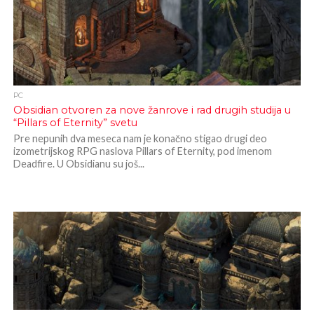
PC
Obsidian otvoren za nove žanrove i rad drugih studija u
“Pillars of Eternity” svetu
Pre nepunih dva meseca nam je konačno stigao drugi deo
izometrijskog RPG naslova Pillars of Eternity, pod imenom
Deadfire. U Obsidianu su još...