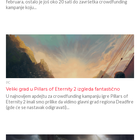
februara, ostalo je još oko 20 sati do završetka crowdfunding
kampanje koju...
PC
Veliki grad u Pillars of Eternity 2 izgleda fantastično
U najnovijem apdejtu za crowdfunding kampanju igre Pillars of
Eternity 2 imali smo prilike da vidimo glavni grad regiona Deadfire
(gde će se nastavak odigravati)...