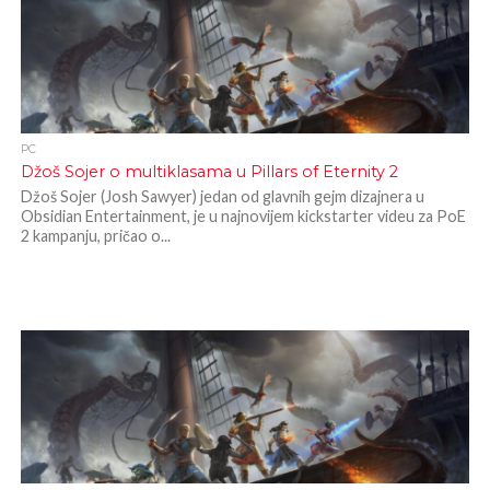
PC
Džoš Sojer o multiklasama u Pillars of Eternity 2
Džoš Sojer (Josh Sawyer) jedan od glavnih gejm dizajnera u
Obsidian Entertainment, je u najnovijem kickstarter videu za PoE
2 kampanju, pričao o...