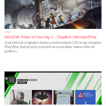
OPISI
REVIEW: Pillars of Eternity II – Deadfire Ultimate(PS4)
Ovaj tekst je originalno izašao u martovskom 135. broju časopisa
Play!Zine, koji možete preuzeti na ovom linku. Nakon više od
godinu i...