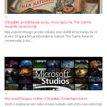
PC
Obsidian predstavlja svoju novu igru na The Game
Awards ceremoniji
Nije uopšte mnogo prošlo otkako smo dobili informaciju da će
preko 10 igara biti predstavljeno tokom The Game Awards
ceremonije, a već...
PC
Microsoft kupio InXile i Obsidian Entertainment
Vesti o kojima se već neko vreme šuškalo nam stižu ove subotnje