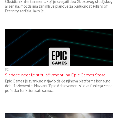
Obsidian Entertainment, koji je sve jači deo Xboxovog studijskog
arsenala, možda ima zanimljive planove za budućnost Pillars of
Eternity serijala. Iako je...
PC
Sledeće nedelje stižu ačivmenti na Epic Games Store
Epic Games je zvanično najavio da će njihova platforma konačno
dobiti ačivmente. Nazvani ”Epic Achievements”, ova funkcija će na
početku funkcionisati samo...