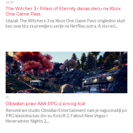
VESTI
The Witcher 3 i Pillars of Eternity danas sleću na Xbox
One Game Pass
Izlazak The Witchera 3 na Xbox One Game Pass očigledno služi
kao uvertira za premijeru serije na Netflixu sutra. A šta reći...
PC
Obsidian pravi AAA RPG iz prvog lica!
Renomirani studio Obsidian Entertainment nam je najpoznatiji po
PRG klasicima kao što su KotoR 2, Fallout New Vegas i
Neverwinter Nights 2,...