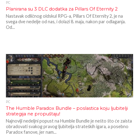
PC
Planirana su 3 DLC dodatka za Pillars Of Eternity 2
Nastavak odličnog oldskul RPG-a, Pillars Of Eternity 2, je na
svega dve nedelje od nas, i dolazi 8. maja, nakon par odlaganja.
Od...
PC
The Humble Paradox Bundle – poslastica koju ljubitelji
strategija ne propuštaju!
Najnoviji nedeljni popust na Humble Bundle je nešto što će zaista
obradovati svakog pravog ljubitelja strateških igara, a posebno
Paradox fanove, jer nam...