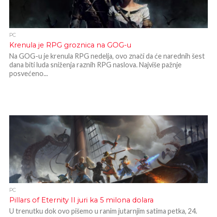
PC
Krenula je RPG groznica na GOG-u
Na GOG-u je krenula RPG nedelja, ovo znači da će narednih šest
dana biti luda sniženja raznih RPG naslova. Najviše pažnje
posvećeno...
PC
Pillars of Eternity II juri ka 5 milona dolara
U trenutku dok ovo pišemo u ranim jutarnjim satima petka, 24.