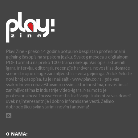
Play!Zine - preko 14 godina potpuno besplatan profesionalni
gejming časopis na srpskom jeziku. Svakog meseca u digitalnom
PDF formatu na preko 100 strana očekuju Vas opisi aktuelnih
igara, intervjui, editorijali, recenzije hardvera, novosti sa domaće
scene i brojne druge zanimljivosti iz sveta gejminga. A dok čekate
novi broj časopisa, tu je i naš sajt - www.play.co.rs , gde vas
svakodnevno obaveštavamo o svim aktuelnostima, novostima i
zanimljivostima iz industrije video-igara. Naš moto je
profesionalnost i posvećenost istraživanju, kako bi za vas doneli
uvek najinteresantnije i dobro informisane vesti. Želimo
dobrodošlicu svim starim i novim fanovima!
O NAMA: