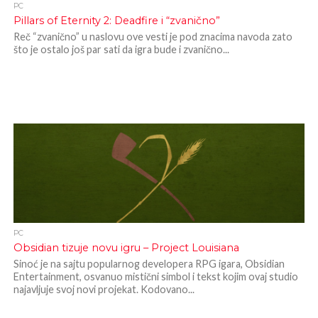
PC
Pillars of Eternity 2: Deadfire i “zvanično”
Reč “zvanično” u naslovu ove vesti je pod znacima navoda zato
što je ostalo još par sati da igra bude i zvanično...
PC
Obsidian tizuje novu igru – Project Louisiana
Sinoć je na sajtu popularnog developera RPG igara, Obsidian
Entertainment, osvanuo mistični simbol i tekst kojim ovaj studio
najavljuje svoj novi projekat. Kodovano...