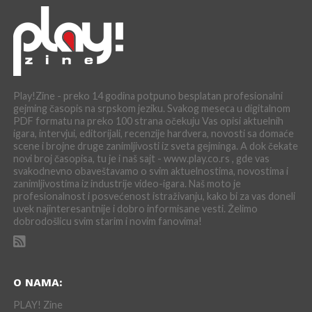
Play!Zine - preko 14 godina potpuno besplatan profesionalni
gejming časopis na srpskom jeziku. Svakog meseca u digitalnom
PDF formatu na preko 100 strana očekuju Vas opisi aktuelnih
igara, intervjui, editorijali, recenzije hardvera, novosti sa domaće
scene i brojne druge zanimljivosti iz sveta gejminga. A dok čekate
novi broj časopisa, tu je i naš sajt - www.play.co.rs , gde vas
svakodnevno obaveštavamo o svim aktuelnostima, novostima i
zanimljivostima iz industrije video-igara. Naš moto je
profesionalnost i posvećenost istraživanju, kako bi za vas doneli
uvek najinteresantnije i dobro informisane vesti. Želimo
dobrodošlicu svim starim i novim fanovima!
O NAMA:
PLAY! Zine