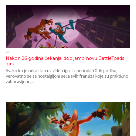
PC
Nakon 26 godina čekanja, dobijamo novu BattleToads
igru
Svako ko je odrastao uz video igre iz perioda 90-ih godina,
verovatno se sa nostalgijom seća svih franšiza koje su praktično
zaboravljene,...