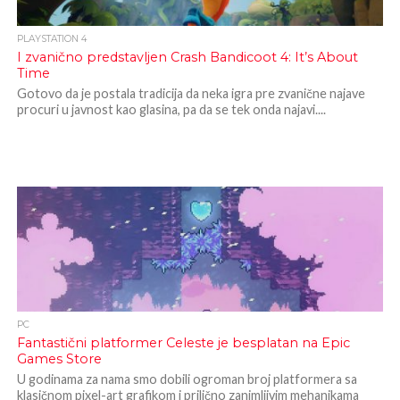
PLAYSTATION 4
I zvanično predstavljen Crash Bandicoot 4: It’s About
Time
Gotovo da je postala tradicija da neka igra pre zvanične najave
procuri u javnost kao glasina, pa da se tek onda najavi....
PC
Fantastični platformer Celeste je besplatan na Epic
Games Store
U godinama za nama smo dobili ogroman broj platformera sa
klasičnom pixel-art grafikom i prilično zanimljivim mehanikama