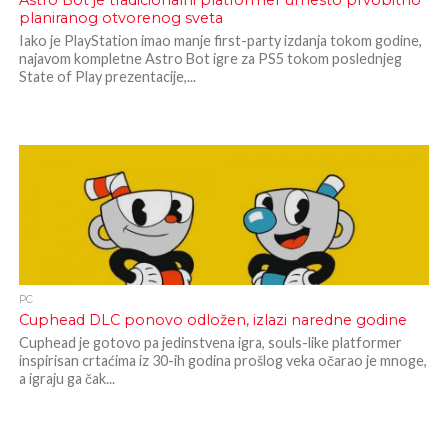
Astro Bot je tradicionalni platformer umesto prvobitno
planiranog otvorenog sveta
Iako je PlayStation imao manje first-party izdanja tokom godine,
najavom kompletne Astro Bot igre za PS5 tokom poslednjeg
State of Play prezentacije,...
PC
Cuphead DLC ponovo odložen, izlazi naredne godine
Cuphead je gotovo pa jedinstvena igra, souls-like platformer
inspirisan crtaćima iz 30-ih godina prošlog veka očarao je mnoge,
a igraju ga čak...