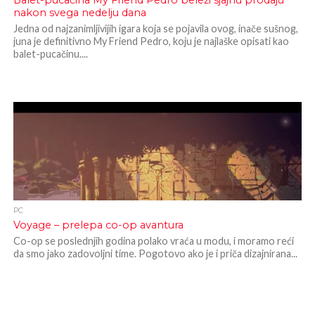
Balet-pucačina My Friend Pedro beleži sjajnu prodaju
nakon svega nedelju dana
Jedna od najzanimljivijih igara koja se pojavila ovog, inače sušnog,
juna je definitivno My Friend Pedro, koju je najlaške opisati kao
balet-pucačinu....
PC
Voyage – prelepa co-op avantura
Co-op se poslednjih godina polako vraća u modu, i moramo reći
da smo jako zadovoljni time. Pogotovo ako je i priča dizajnirana...