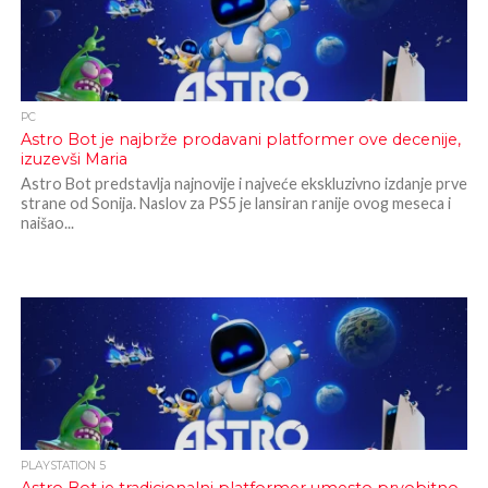
PC
Astro Bot je najbrže prodavani platformer ove decenije,
izuzevši Maria
Astro Bot predstavlja najnovije i najveće ekskluzivno izdanje prve
strane od Sonija. Naslov za PS5 je lansiran ranije ovog meseca i
naišao...
PLAYSTATION 5