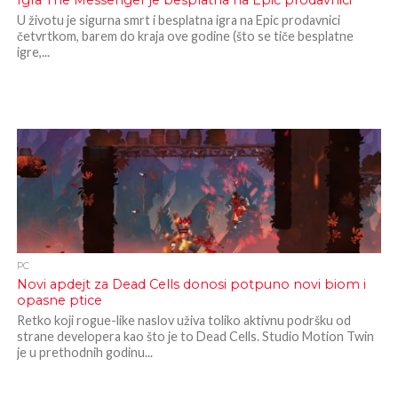
Igra The Messenger je besplatna na Epic prodavnici
U životu je sigurna smrt i besplatna igra na Epic prodavnici
četvrtkom, barem do kraja ove godine (što se tiče besplatne
igre,...
PC
Novi apdejt za Dead Cells donosi potpuno novi biom i
opasne ptice
Retko koji rogue-like naslov uživa toliko aktivnu podršku od
strane developera kao što je to Dead Cells. Studio Motion Twin
je u prethodnih godinu...