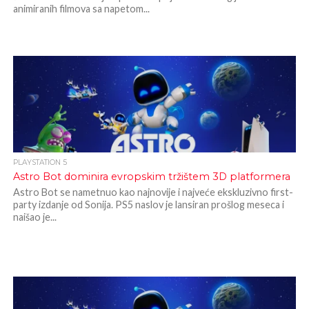
animiranih filmova sa napetom...
PLAYSTATION 5
Astro Bot dominira evropskim tržištem 3D platformera
Astro Bot se nametnuo kao najnovije i najveće ekskluzivno first-
party izdanje od Sonija. PS5 naslov je lansiran prošlog meseca i
naišao je...