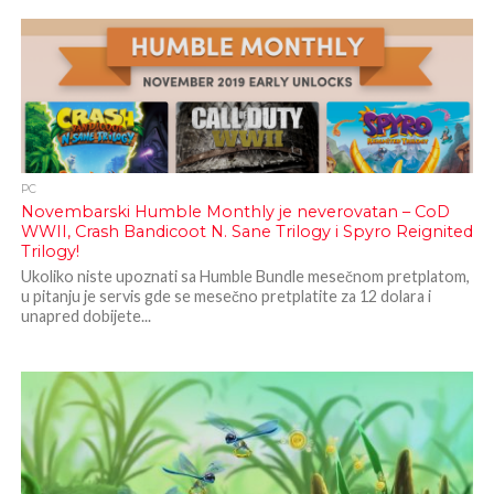
PC
Novembarski Humble Monthly je neverovatan – CoD
WWII, Crash Bandicoot N. Sane Trilogy i Spyro Reignited
Trilogy!
Ukoliko niste upoznati sa Humble Bundle mesečnom pretplatom,
u pitanju je servis gde se mesečno pretplatite za 12 dolara i
unapred dobijete...