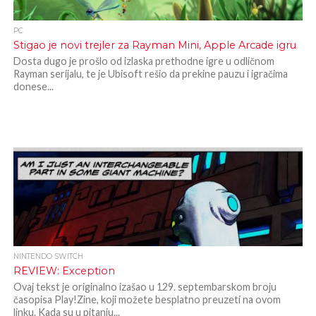
PC
Stigao je novi trejler za Rayman Mini, Apple Arcade igru
Dosta dugo je prošlo od izlaska prethodne igre u odličnom
Rayman serijalu, te je Ubisoft rešio da prekine pauzu i igračima
donese...
NINTENDO SWITCH
REVIEW: Exception
Ovaj tekst je originalno izašao u 129. septembarskom broju
časopisa Play!Zine, koji možete besplatno preuzeti na ovom
linku. Kada su u pitanju...