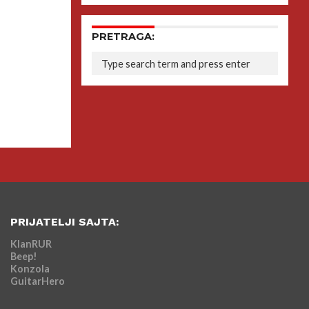
PRETRAGA:
PRIJATELJI SAJTA:
KlanRUR
Beep!
Konzola
GuitarHero