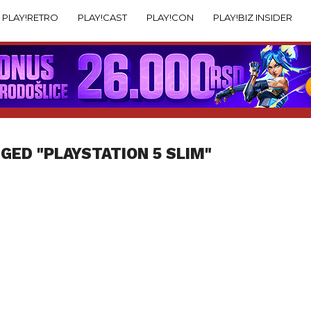
PLAY!RETRO
PLAY!CAST
PLAY!CON
PLAY!BIZ INSIDER
GED "PLAYSTATION 5 SLIM"