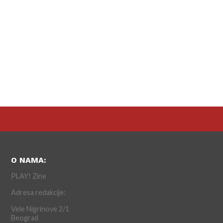
O NAMA:
PLAY! Zine
Adresa redakcije:
Vele Nigrinove 2/1
Beograd