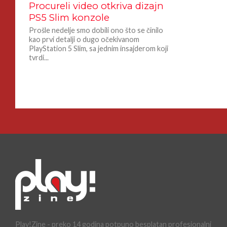
Procureli video otkriva dizajn
PS5 Slim konzole
Prošle nedelje smo dobili ono što se činilo
kao prvi detalji o dugo očekivanom
PlayStation 5 Slim, sa jednim insajderom koji
tvrdi...
Play!Zine - preko 14 godina potpuno besplatan profesionalni