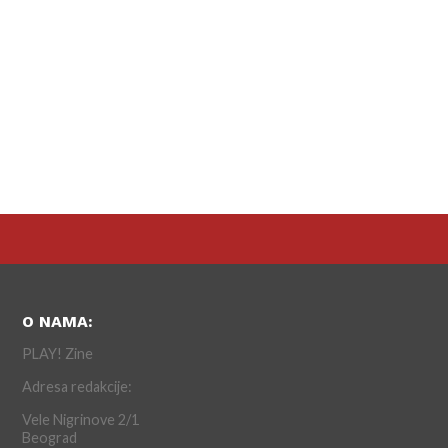
O NAMA:
PLAY! Zine
Adresa redakcije:
Vele Nigrinove 2/1
Beograd