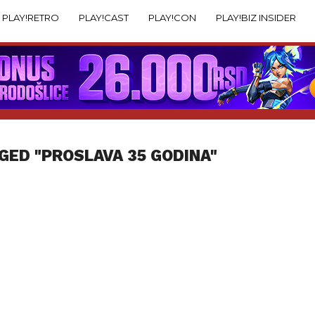
PLAY!RETRO
PLAY!CAST
PLAY!CON
PLAY!BIZ INSIDER
GED "PROSLAVA 35 GODINA"