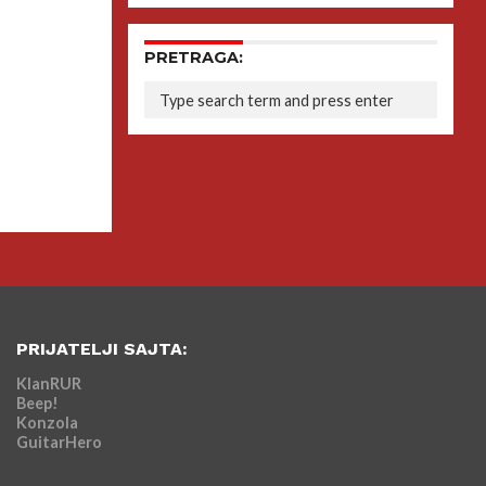
PRETRAGA:
PRIJATELJI SAJTA:
KlanRUR
Beep!
Konzola
GuitarHero