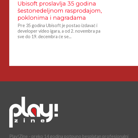
Ubisoft proslavlja 35 godina
šestonedeljnom rasprodajom,
poklonima i nagradama
Pre 35 godina Ubisoft je postao izdavač i
developer video igara, a od 2. novembra pa
sve do 19. decembra će se...
Play!Zine - preko 14 godina potpuno besplatan profesionalni