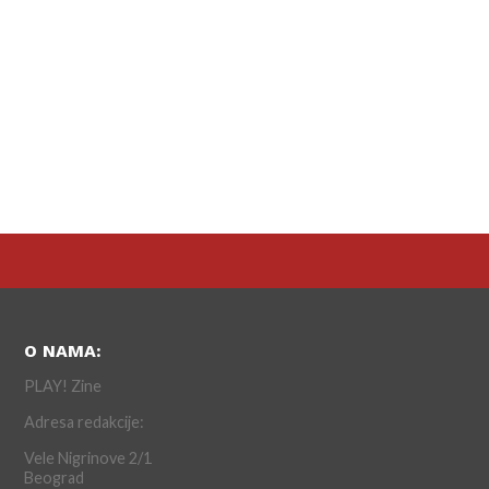
O NAMA:
PLAY! Zine
Adresa redakcije:
Vele Nigrinove 2/1
Beograd