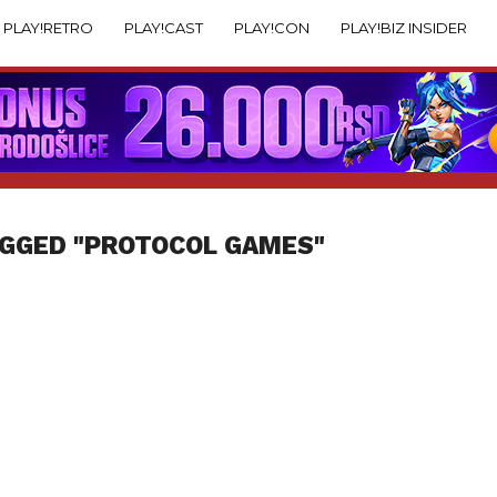
PLAY!RETRO
PLAY!CAST
PLAY!CON
PLAY!BIZ INSIDER
AGGED "PROTOCOL GAMES"