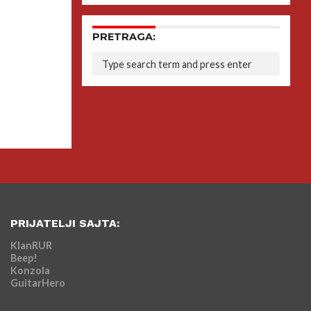
PRETRAGA:
PRIJATELJI SAJTA:
KlanRUR
Beep!
Konzola
GuitarHero