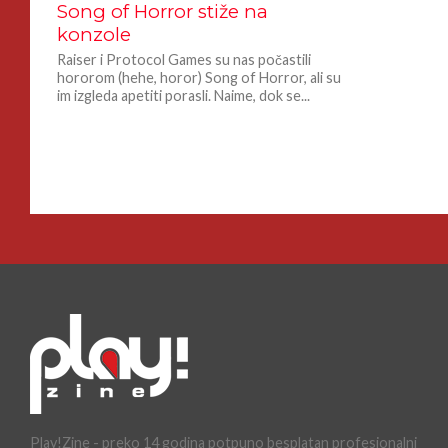
Song of Horror stiže na
konzole
Raiser i Protocol Games su nas počastili
hororom (hehe, horor) Song of Horror, ali su
im izgleda apetiti porasli. Naime, dok se...
Play!Zine - preko 14 godina potpuno besplatan profesionalni