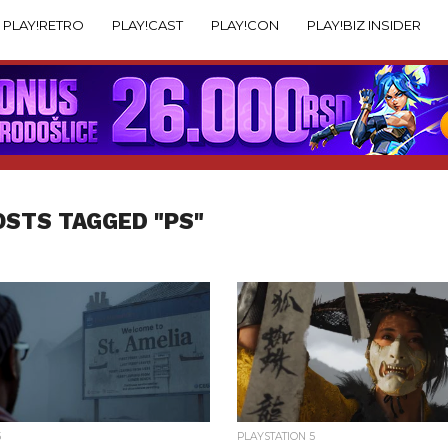
PLAY!RETRO
PLAY!CAST
PLAY!CON
PLAY!BIZ INSIDER
OSTS TAGGED "PS"
5
PLAYSTATION 5