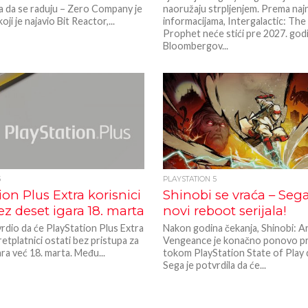
ga da se raduju – Zero Company je
naoružaju strpljenjem. Prema naj
oji je najavio Bit Reactor,...
informacijama, Intergalactic: The
Prophet neće stići pre 2027. god
Bloombergov...
5
PLAYSTATION 5
ion Plus Extra korisnici
Shinobi se vraća – Sega
ez deset igara 18. marta
novi reboot serijala!
rdio da će PlayStation Plus Extra
Nakon godina čekanja, Shinobi: A
etplatnici ostati bez pristupa za
Vengeance je konačno ponovo pr
ara već 18. marta. Među...
tokom PlayStation State of Play 
Sega je potvrdila da će...