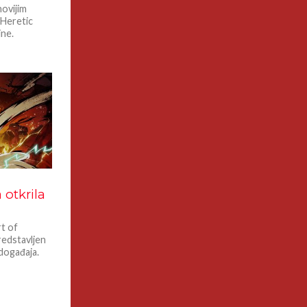
novijim
 Heretic
ine.
 otkrila
rt of
edstavljen
događaja.