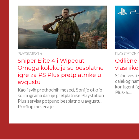
PLAYSTATION 4
PLAYSTATION 
Sniper Elite 4 i Wipeout
Odlične 
Omega kolekcija su besplatne
vlasnike
igre za PS Plus pretplatnike u
Sjajne vesti
avgustu
dalekog nam
kontigent ig
Kao i svih prethodnih meseci, Soni je otkrio
Plus-a....
kojim igrama daruje pretplatnike Playstation
Plus servisa potpuno besplatno u avgustu.
Prošlog meseca je...