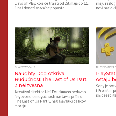
Days of Play, koja će trajati od 28. maja do 11.
imaju razlo
juna i doneti značajne popuste...
novi naslov k
PLAYSTATION 5
PLAYSTATION 
Naughty Dog otkriva:
PlayStat
Budućnost The Last of Us Part
ostaju b
3 neizvesna
Sony je potv
i Premium pr
Kreativni direktor Neil Druckmann nedavno
još deset ig
je govorio o mogućnosti nastavka priče u
The Last of Us Part 3, naglašavajući da likovi
moraju...