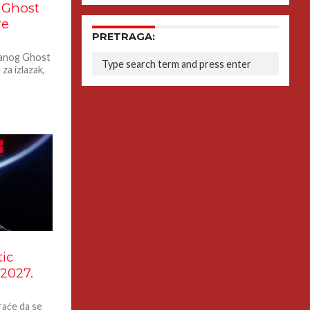
a Ghost
re
PRETRAGA:
vanog Ghost
za izlazak,
tic
 2027.
raće da se