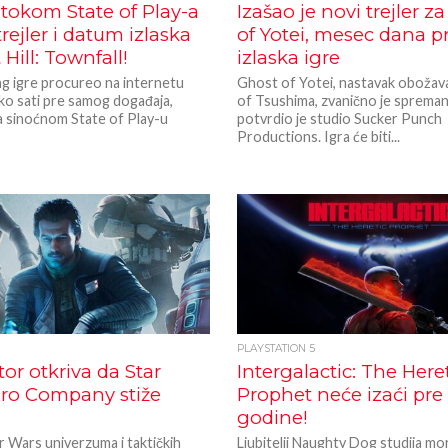
tokom State of Play-a
Izašao je novi trejler z
trejler i datum izlaska
of Yotei, mesec dana p
 Hill: Townfall!
izlaska igre
ing igre procureo na internetu
Ghost of Yotei, nastavak oboža
ko sati pre samog događaja,
of Tsushima, zvanično je spreman 
a sinoćnom State of Play-u
potvrdio je studio Sucker Punch
Productions. Igra će biti...
PLAYSTATION 5
tor otkriva da Star
Intergalactic: The Here
ero Company stiže
Prophet neće izaći pre
godine!
tar Wars univerzuma i taktičkih
Ljubitelji Naughty Dog studija mo