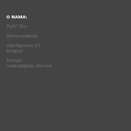
O NAMA:
PLAY! Zine
Adresa redakcije:
Vele Nigrinove 2/1
Beograd
Kontakt:
redakcija@play-zine.com