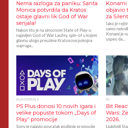
Nema razloga za paniku: Santa
Konami 
Monica potvrdila da Kratos
objavio 
ostaje glavni lik God of War
za Silent
serijala!
Iako je rejt
samo nekoli
Nakon što je na sinoćnom State of Play-u
Konami je n
najavljen God of War Laufey, spin-of u kojem
uspeo da...
glavnu ulogu preuzima Kratosova pokojna
supruga...
PLAYSTATION 5
PC
PS Plus donosi 10 novih igara i
Bit Reac
velike popuste tokom „Days of
Wars: Z
Play“ promocije
2026.
Sony je najavio povratak godišnje promocije
Ljubitelji S