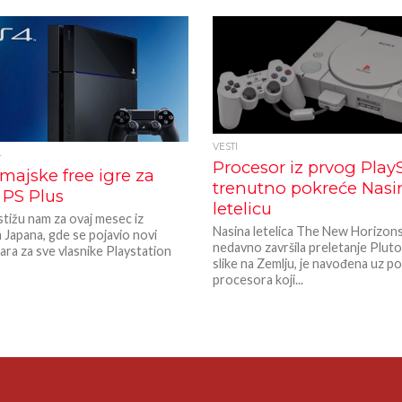
VESTI
4
Procesor iz prvog Play
majske free igre za
trenutno pokreće Nasi
 PS Plus
letelicu
 stižu nam za ovaj mesec iz
Nasina letelica The New Horizons
 Japana, gde se pojavio novi
nedavno završila preletanje Pluton
ara za sve vlasnike Playstation
slike na Zemlju, je navođena uz p
procesora koji...