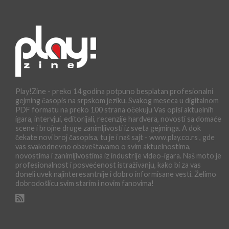
Play!Zine - preko 14 godina potpuno besplatan profesionalni
gejming časopis na srpskom jeziku. Svakog meseca u digitalnom
PDF formatu na preko 100 strana očekuju Vas opisi aktuelnih
igara, intervjui, editorijali, recenzije hardvera, novosti sa domaće
scene i brojne druge zanimljivosti iz sveta gejminga. A dok
čekate novi broj časopisa, tu je i naš sajt - www.play.co.rs , gde
vas svakodnevno obaveštavamo o svim aktuelnostima,
novostima i zanimljivostima iz industrije video-igara. Naš moto je
profesionalnost i posvećenost istraživanju, kako bi za vas
doneli uvek najinteresantnije i dobro informisane vesti. Želimo
dobrodošlicu svim starim i novim fanovima!