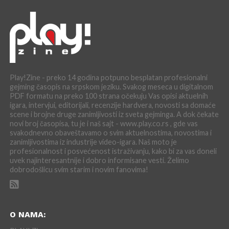
Play!Zine - preko 14 godina potpuno besplatan profesionalni
gejming časopis na srpskom jeziku. Svakog meseca u digitalnom
PDF formatu na preko 100 strana očekuju Vas opisi aktuelnih
igara, intervjui, editorijali, recenzije hardvera, novosti sa domaće
scene i brojne druge zanimljivosti iz sveta gejminga. A dok čekate
novi broj časopisa, tu je i naš sajt - www.play.co.rs , gde vas
svakodnevno obaveštavamo o svim aktuelnostima, novostima i
zanimljivostima iz industrije video-igara. Naš moto je
profesionalnost i posvećenost istraživanju, kako bi za vas doneli
uvek najinteresantnije i dobro informisane vesti. Želimo
dobrodošlicu svim starim i novim fanovima!
O NAMA: