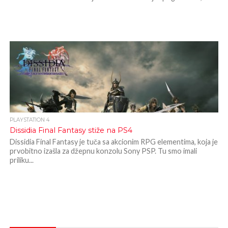
PLAYSTATION 4
Dissidia Final Fantasy stiže na PS4
Dissidia Final Fantasy je tuča sa akcionim RPG elementima, koja je
prvobitno izašla za džepnu konzolu Sony PSP. Tu smo imali
priliku...