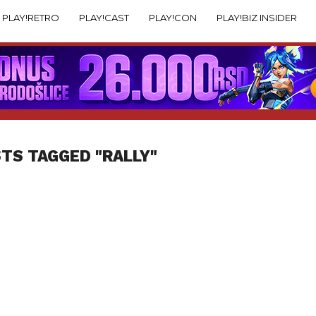
PLAY!RETRO
PLAY!CAST
PLAY!CON
PLAY!BIZ INSIDER
STS TAGGED "RALLY"