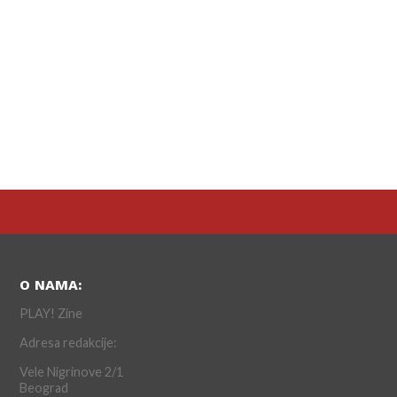
O NAMA:
PLAY! Zine
Adresa redakcije:
Vele Nigrinove 2/1
Beograd