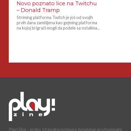
Novo poznato lice na Twitchu
– Donald Tramp
Striming platforma Twitch je još od svojih
prvih dana zamišljena kao gejming platforma
na kojoj bi igrači mogli da podele sa ostalima...
Play!Zine - preko 14 godina potpuno besplatan profesionalni