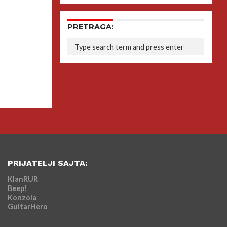
PRETRAGA:
PRIJATELJI SAJTA:
KlanRUR
Beep!
Konzola
GuitarHero