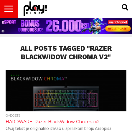
VESTI
MAGAZIN
PLAY!RETRO
PLAY!CAST
PLAY!CON
PLAY!BIZ
OPISI
DOMAĆA
INTERVJUI
GADGETS
FILM
KOLUMNE
INSIDER
IGARA
SCENA
& TV
ALL POSTS TAGGED "RAZER
BLACKWIDOW CHROMA V2"
GADGETS
HARDWARE: Razer BlackWidow Chroma v2
Ovaj tekst je originalno izašao u aprilskom broju časopisa