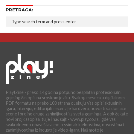
PRETRAGA:
Play!Zine - preko 14 godina potpuno besplatan profesionalni
gejming časopis na srpskom jeziku. Svakog meseca u digitalnom
PDF formatu na preko 100 strana očekuju Vas opisi aktuelnih
igara, intervjui, editorijali, recenzije hardvera, novosti sa domaće
scene i brojne druge zanimljivosti iz sveta gejminga. A dok čekate
novi broj časopisa, tu je i naš sajt - www.play.co.rs , gde vas
svakodnevno obaveštavamo o svim aktuelnostima, novostima i
zanimljivostima iz industrije video-igara. Naš moto je