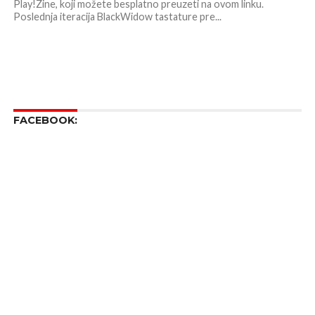
Play!Zine, koji možete besplatno preuzeti na ovom linku.
Poslednja iteracija BlackWidow tastature pre...
FACEBOOK: