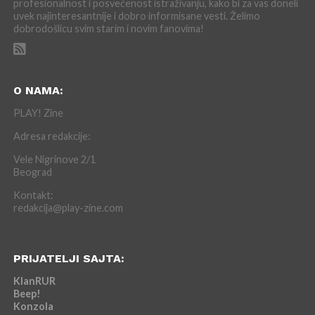
profesionalnost i posvećenost istraživanju, kako bi za vas doneli
uvek najinteresantnije i dobro informisane vesti. Želimo
dobrodošlicu svim starim i novim fanovima!
O NAMA:
PLAY! Zine
Adresa redakcije:
Vele Nigrinove 2/1
Beograd
Kontakt:
redakcija@play-zine.com
PRIJATELJI SAJTA:
KlanRUR
Beep!
Konzola