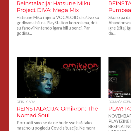
Reinstalacija: Hatsune Miku
REINSTA
Project DIVA: Mega Mix
Pumbaa’
Hatsune Miku i njeno VOCALOID društvo su
Skoro pa da 
godinama bili na PlayStation konzolama, dok
Abandonwar
su fanovi Nintendo igara bili u senci. Par
igre (čitaj, i
godina...
da...
OPISI IGARA
DOMAĆA SCE
REINSTALACIJA: Omikron: The
PLAY! 1
Nomad Soul
NOVEMBARS
PLAY!ZINE
Potrudili smo se da ne bude sve baš tako
BESPLATN
mračno u pogledu Covid situacije. Ne mora