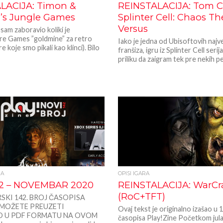
LACIJA: Timon &
REINSTALACIJA: Tom C
s Jungle Games
Splinter Cell: Chaos Th
Versus
sam zaboravio koliki je
e Games ”goldmine” za retro
Iako je jedna od Ubisoftovih najv
gre koje smo pikali kao klinci). Bilo
franšiza, igru iz Splinter Cell seri
priliku da zaigram tek pre nekih pe
NA
OPISI IGARA
42 – NOVEMBAR 2020
REINSTALACIJA: WarCraf
(RoC+TFT)
KI 142. BROJ ČASOPISA
 MOŽETE PREUZETI
Ovaj tekst je originalno izašao u 
O U PDF FORMATU NA OVOM
časopisa Play!Zine Početkom jul