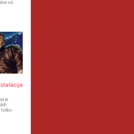
edne od
stalacija
ja je
skih
 toliko