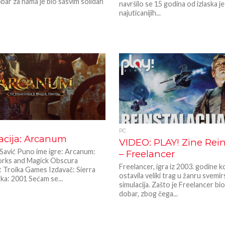
ar za nama je bio sasvim solidan
navršilo se 15 godina od izlaska j
najuticanijih...
PC
acija: Arcanum
VIDEO: PLAY! Zine Rein
 Savić Puno ime igre: Arcanum:
– Freelancer
rks and Magick Obscura
Freelancer, igra iz 2003. godine ko
: Troika Games Izdavač: Sierra
ostavila veliki trag u žanru svemir
ka: 2001 Sećam se...
simulacija. Zašto je Freelancer bio
dobar, zbog čega...