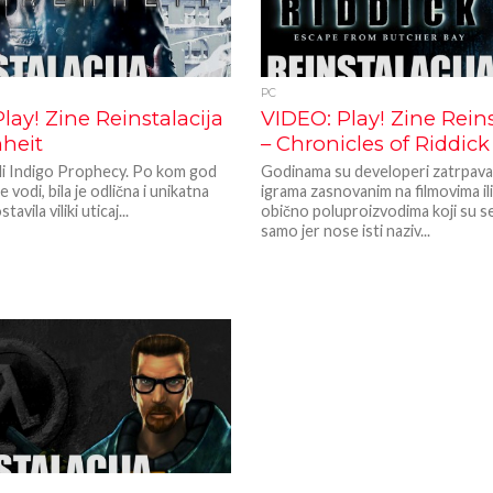
PC
lay! Zine Reinstalacija
VIDEO: Play! Zine Reins
nheit
– Chronicles of Riddick
ili Indigo Prophecy. Po kom god
Godinama su developeri zatrpavali
 vodi, bila je odlična i unikatna
igrama zasnovanim na filmovima ili
tavila viliki uticaj...
obično poluproizvodima koji su se
samo jer nose isti naziv...