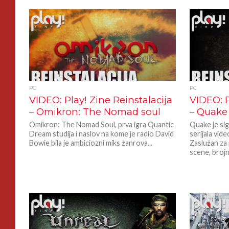
PC
PC
VIDEO: Play! Zine Reinstalacija
VIDEO: P
– Omikron: The Nomad soul
– Quake 
Omikron: The Nomad Soul, prva igra Quantic
Quake je sig
Dream studija i naslov na kome je radio David
serijala vid
Bowie bila je ambiciozni miks žanrova...
Zaslužan za
scene, brojni