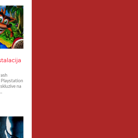
talacija
rash
 Playstation
skluzive na
..