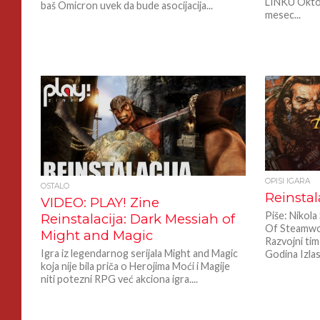
LINKU Oktob
baš Omicron uvek da bude asocijacija...
mesec...
OPISI IGARA
OSTALO
Reinstal
VIDEO: PLAY! Zine
Piše: Nikola
Reinstalacija: Dark Messiah of
Of Steamwo
Might and Magic
Razvojni tim
Igra iz legendarnog serijala Might and Magic
Godina Izlas
koja nije bila priča o Herojima Moći i Magije
niti potezni RPG već akciona igra....