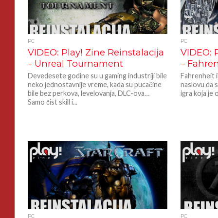
PC
PC
VIDEO: Play! Zine Reinstalacija
VIDEO: P
– Unreal Tournament
– Fahre
Devedesete godine su u gaming industriji bile
Fahrenheit 
neko jednostavnije vreme, kada su pucačine
naslovu da se
bile bez perkova, levelovanja, DLC-ova…
igra koja je os
Samo čist skill i...
PC
PC