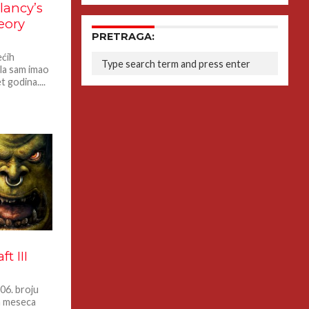
lancy’s
eory
PRETRAGA:
ećih
jala sam imao
t godina....
t III
106. broju
a meseca