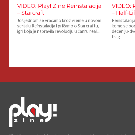
VIDEO: Play! Zine Reinstalacija
VIDEO: P
– Starcraft
– Half-Li
Još jednom se vraćamo kroz vreme u novom
Reinstalacij
serijalu Reinstalacija i pričamo o Starcraftu,
kome se pod
igri koja je napravila revoluciju u žanru real...
deceniju-dve
trag...