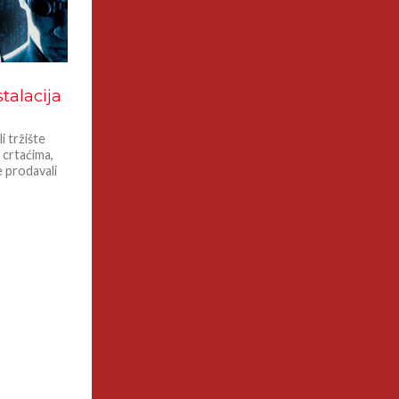
talacija
 tržište
 crtaćima,
 prodavali