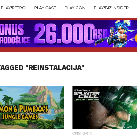
PLAY!RETRO
PLAY!CAST
PLAY!CON
PLAY!BIZ INSIDER
TAGGED "REINSTALACIJA"
OPISI IGARA