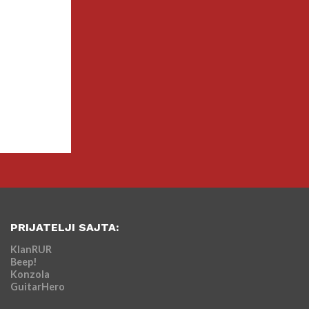
PRIJATELJI SAJTA:
KlanRUR
Beep!
Konzola
GuitarHero