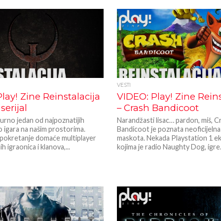
VESTI
lay! Zine Reinstalacija
VIDEO: Play! Zine Reins
serijal
– Crash Bandicoot
urno jedan od najpoznatijih
Narandžasti lisac… pardon, miš, C
eo igara na našim prostorima.
Bandicoot je poznata neoficijelna
 pokretanje domaće multiplayer
maskota. Nekada Playstation 1 ek
h igraonica i klanova,...
kojima je radio Naughty Dog, igre.