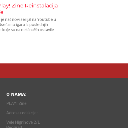
lay! Zine Reinstalacija
fe
a je naš novi serijal na Youtube u
sećamo igara iz poslednjih
 koje su na neki način ostavile
O NAMA:
PLAY! Zine
Adresa redakcije:
Vele Nigrinove 2/1
Beograd