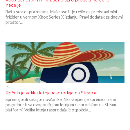
Xbox Series X mini frižider ulazi u prodaju naredne
nedelje
Baš u susret praznicima, Majkrosoft je rešio da predstavi mini
frižider u vernom Xbox Series X izdanju. Pravi dodatak za dnevni
prostor...
PC
Počela je velika letnja rasprodaja na Steamu!
Spremajte ili sakrijte novčanike, čika Gejben je spremio razne
pogodnosti sa ovogodišnjom letnjom rasprodajom na Steam
platformi. Velika letnja rasprodaja je otpočela...