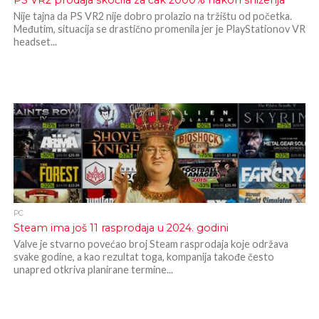
PS VR2 prodaja skočila za čak 2000% nakon sniženja
Nije tajna da PS VR2 nije dobro prolazio na tržištu od početka.
Međutim, situacija se drastično promenila jer je PlayStationov VR
headset...
PC
Steam ima još 11 rasprodaja u 2024. godini
Valve je stvarno povećao broj Steam rasprodaja koje održava
svake godine, a kao rezultat toga, kompanija takođe često
unapred otkriva planirane termine...