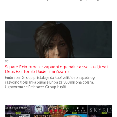
PC
Square Enix prodaje zapadni ogranak, sa sve studijima i
Deus Ex i Tomb Raider franšizama
Embracer Group pristala je da kupi veliki deo zapadnog
razvojnog ogranka Square Enixa za 300 miliona dolara.
Ugovorom će Embracer Group kupiti...