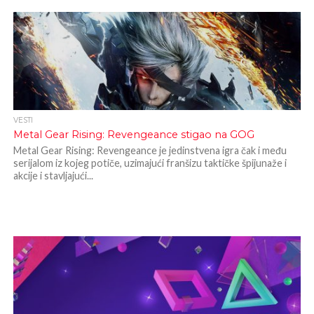
VESTI
Metal Gear Rising: Revengeance stigao na GOG
Metal Gear Rising: Revengeance je jedinstvena igra čak i među
serijalom iz kojeg potiče, uzimajući franšizu taktičke špijunaže i
akcije i stavljajući...