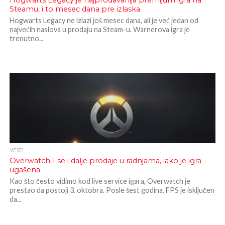
Hogwarts Legacy je najprodavanija premijum igra na
Steamu, i to mesec dana pre izlaska
Hogwarts Legacy ne izlazi još mesec dana, ali je već jedan od
najvećih naslova u prodaju na Steam-u. Warnerova igra je
trenutno...
VESTI
Overwatch 1 se i dalje prodaje u radnjama, iako je igra
ugašena
Kao što često vidimo kod live service igara, Overwatch je
prestao da postoji 3. ​​oktobra. Posle šest godina, FPS je isključen
da...