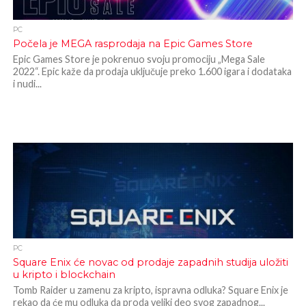
PC
Počela je MEGA rasprodaja na Epic Games Store
Epic Games Store je pokrenuo svoju promociju „Mega Sale
2022“. Epic kaže da prodaja uključuje preko 1.600 igara i dodataka
i nudi...
PC
Square Enix će novac od prodaje zapadnih studija uložiti
u kripto i blockchain
Tomb Raider u zamenu za kripto, ispravna odluka? Square Enix je
rekao da će mu odluka da proda veliki deo svog zapadnog...