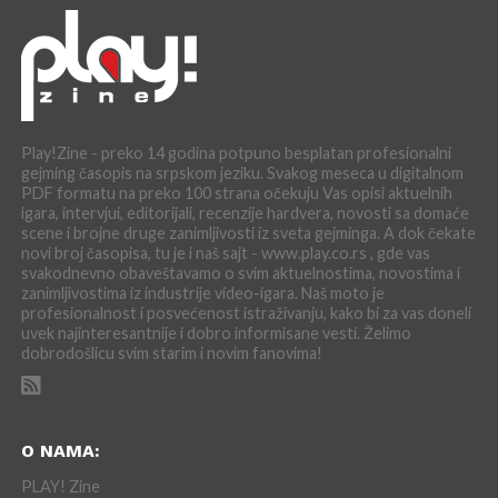
Play!Zine - preko 14 godina potpuno besplatan profesionalni
gejming časopis na srpskom jeziku. Svakog meseca u digitalnom
PDF formatu na preko 100 strana očekuju Vas opisi aktuelnih
igara, intervjui, editorijali, recenzije hardvera, novosti sa domaće
scene i brojne druge zanimljivosti iz sveta gejminga. A dok čekate
novi broj časopisa, tu je i naš sajt - www.play.co.rs , gde vas
svakodnevno obaveštavamo o svim aktuelnostima, novostima i
zanimljivostima iz industrije video-igara. Naš moto je
profesionalnost i posvećenost istraživanju, kako bi za vas doneli
uvek najinteresantnije i dobro informisane vesti. Želimo
dobrodošlicu svim starim i novim fanovima!
O NAMA:
PLAY! Zine