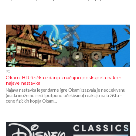
PC
Okami HD fizička izdanja značajno poskupela nakon
najave nastavka
Najava nastavka legendarne igre Okami izazvala je neočekivanu
(mada možemo reći i potpuno očekivanu) reakciju na tržištu –
cene fizičkih kopija Okami...