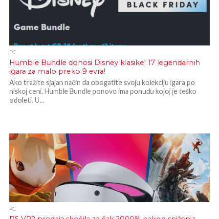
PC
Humble Bundle donosi Disney klasike: 17 legendarnih
igara za malo preko 9 evra!
Ako tražite sjajan način da obogatite svoju kolekciju igara po
niskoj ceni, Humble Bundle ponovo ima ponudu kojoj je teško
odoleti. U...
PC