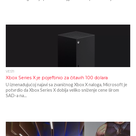
VESTI
Xbox Series X je pojeftinio za čitavih 100 dolara
U iznenađujućoj najavi sa zvaničnog Xbox X naloga, Microsoft je
potvrdio da Xbox Series X dobija veliko sniženje cene širom
SAD-a na...