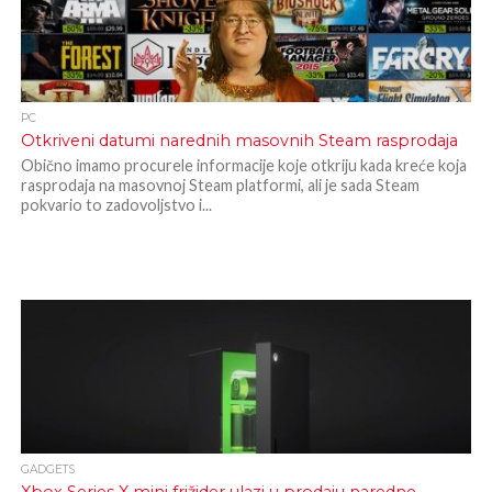
PC
Otkriveni datumi narednih masovnih Steam rasprodaja
Obično imamo procurele informacije koje otkriju kada kreće koja
rasprodaja na masovnoj Steam platformi, ali je sada Steam
pokvario to zadovoljstvo i...
GADGETS