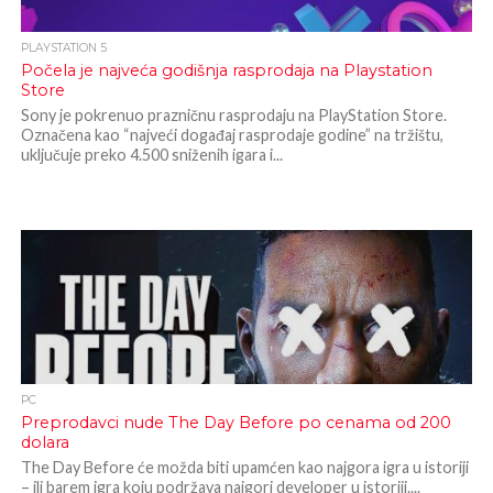
PLAYSTATION 5
Počela je najveća godišnja rasprodaja na Playstation
Store
Sony je pokrenuo prazničnu rasprodaju na PlayStation Store.
Označena kao “najveći događaj rasprodaje godine” na tržištu,
uključuje preko 4.500 sniženih igara i...
PC
Preprodavci nude The Day Before po cenama od 200
dolara
The Day Before će možda biti upamćen kao najgora igra u istoriji
– ili barem igra koju podržava najgori developer u istoriji....