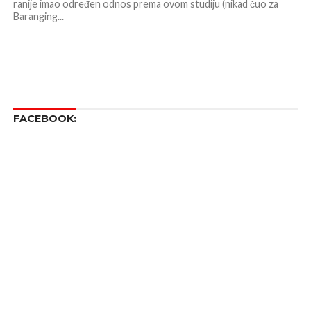
ranije imao određen odnos prema ovom studiju (nikad čuo za
Baranging...
FACEBOOK: