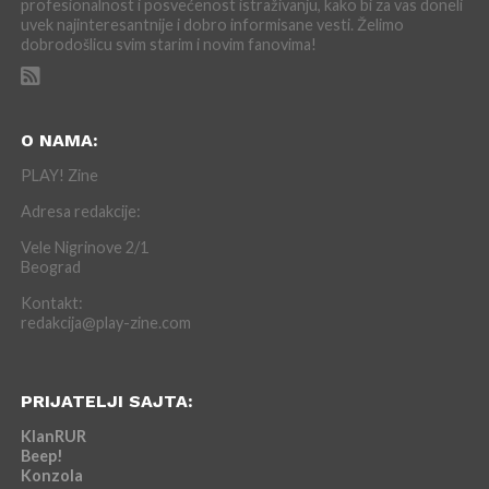
profesionalnost i posvećenost istraživanju, kako bi za vas doneli
uvek najinteresantnije i dobro informisane vesti. Želimo
dobrodošlicu svim starim i novim fanovima!
O NAMA:
PLAY! Zine
Adresa redakcije:
Vele Nigrinove 2/1
Beograd
Kontakt:
redakcija@play-zine.com
PRIJATELJI SAJTA:
KlanRUR
Beep!
Konzola