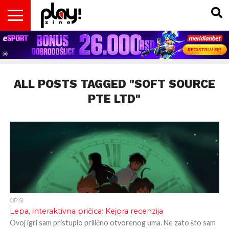
VESTI
MAGAZIN
PLAY!RETRO
PLAY!CAST
PLAY!CON
PLAY!BIZ
OPISI
DOMAĆA
INTERVJUI
GADGETS
FILM
KOLUMNE
INSIDER
IGARA
SCENA
& TV
ALL POSTS TAGGED "SOFT SOURCE
PTE LTD"
OPISI
Lepa, interaktivna pričica: Kejora recenzija
Ovoj igri sam pristupio prilično otvorenog uma. Ne zato što sam