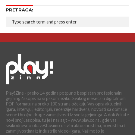
PRETRAGA:
Play!Zine - preko 14 godina potpuno besplatan profesionalni
gejming časopis na srpskom jeziku. Svakog meseca u digitalnom
PDF formatu na preko 100 strana očekuju Vas opisi aktuelnih
igara, intervjui, editorijali, recenzije hardvera, novosti sa domaće
scene i brojne druge zanimljivosti iz sveta gejminga. A dok čekate
novi broj časopisa, tu je i naš sajt - www.play.co.rs , gde vas
svakodnevno obaveštavamo o svim aktuelnostima, novostima i
zanimljivostima iz industrije video-igara. Naš moto je