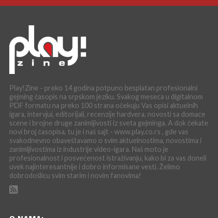
Play!Zine - preko 14 godina potpuno besplatan profesionalni
gejming časopis na srpskom jeziku. Svakog meseca u digitalnom
PDF formatu na preko 100 strana očekuju Vas opisi aktuelnih
igara, intervjui, editorijali, recenzije hardvera, novosti sa domaće
scene i brojne druge zanimljivosti iz sveta gejminga. A dok čekate
novi broj časopisa, tu je i naš sajt - www.play.co.rs , gde vas
svakodnevno obaveštavamo o svim aktuelnostima, novostima i
zanimljivostima iz industrije video-igara. Naš moto je
profesionalnost i posvećenost istraživanju, kako bi za vas doneli
uvek najinteresantnije i dobro informisane vesti. Želimo
dobrodošlicu svim starim i novim fanovima!