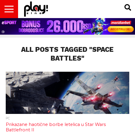
VESTI
MAGAZIN
PLAY!RETRO
PLAY!CAST
PLAY!CON
PLAY!BIZ
OPISI
DOMAĆA
INTERVJUI
GADGETS
FILM
KOLUMNE
INSIDER
IGARA
SCENA
& TV
ALL POSTS TAGGED "SPACE
BATTLES"
PC
Prikazane haotične borbe letelica u Star Wars
Battlefront II