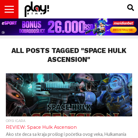
VESTI
MAGAZIN
PLAY!RETRO
PLAY!CAST
PLAY!CON
PLAY!BIZ
OPISI
DOMAĆA
INTERVJUI
GADGETS
FILM
KOLUMNE
INSIDER
IGARA
SCENA
& TV
ALL POSTS TAGGED "SPACE HULK
ASCENSION"
OPISI IGARA
REVIEW: Space Hulk Ascension
Ako ste deca sa kraja prošlog i početka ovog veka, Hulkamania