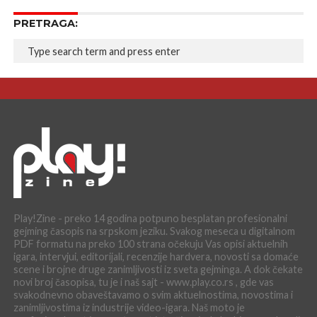
PRETRAGA:
Play!Zine - preko 14 godina potpuno besplatan profesionalni
gejming časopis na srpskom jeziku. Svakog meseca u digitalnom
PDF formatu na preko 100 strana očekuju Vas opisi aktuelnih
igara, intervjui, editorijali, recenzije hardvera, novosti sa domaće
scene i brojne druge zanimljivosti iz sveta gejminga. A dok čekate
novi broj časopisa, tu je i naš sajt - www.play.co.rs , gde vas
svakodnevno obaveštavamo o svim aktuelnostima, novostima i
zanimljivostima iz industrije video-igara. Naš moto je