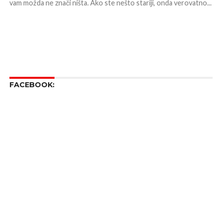
vam možda ne znači ništa. Ako ste nešto stariji, onda verovatno...
FACEBOOK: