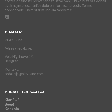
profesionalnost i posvećenost istraživanju, kako bi za vas doneli
uvek najinteresantnije i dobro informisane vesti. Želimo
dobrodošlicu svim starim i novim fanovima!
O NAMA:
PLAY! Zine
Adresa redakcije:
Vele Nigrinove 2/1
Beograd
Kontakt:
redakcija@play-zine.com
PRIJATELJI SAJTA:
KlanRUR
Beep!
Konzola