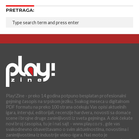
PRETRAGA:
Play!Zine - preko 14 godina potpuno besplatan profesionalni
gejming časopis na srpskom jeziku. Svakog meseca u digitalnom
PDF formatu na preko 100 strana očekuju Vas opisi aktuelnih
igara, intervjui, editorijali, recenzije hardvera, novosti sa domaće
scene i brojne druge zanimljivosti iz sveta gejminga. A dok čekate
novi broj časopisa, tu je i naš sajt - www.play.co.rs , gde vas
svakodnevno obaveštavamo o svim aktuelnostima, novostima i
zanimljivostima iz industrije video-igara. Naš moto je