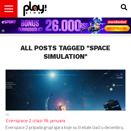
VESTI
MAGAZIN
PLAY!RETRO
PLAY!CAST
PLAY!CON
PLAY!BIZ
OPISI
DOMAĆA
INTERVJUI
GADGETS
FILM
KOLUMNE
INSIDER
IGARA
SCENA
& TV
ALL POSTS TAGGED "SPACE
SIMULATION"
PC
Everspace 2 izlazi 18. januara
Everspace 2 pripada grupi igara koje su trebale izaći u decembru,