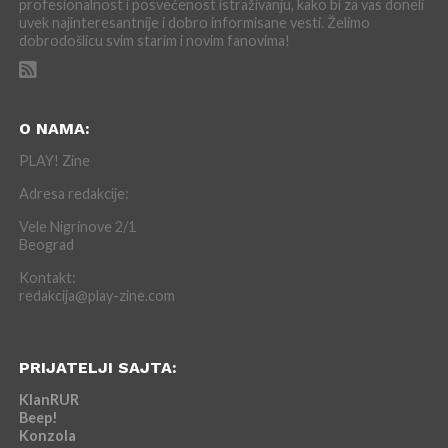
profesionalnost i posvećenost istraživanju, kako bi za vas doneli
uvek najinteresantnije i dobro informisane vesti. Želimo
dobrodošlicu svim starim i novim fanovima!
O NAMA:
PLAY! Zine
Adresa redakcije:
Vele Nigrinove 2/1
Beograd
Kontakt:
redakcija@play-zine.com
PRIJATELJI SAJTA:
KlanRUR
Beep!
Konzola