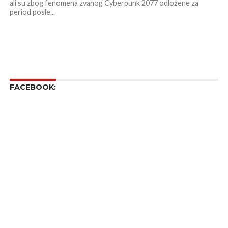
ali su zbog fenomena zvanog Cyberpunk 2077 odložene za
period posle...
FACEBOOK: