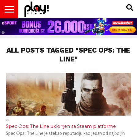
VESTI
MAGAZIN
PLAY!RETRO
PLAY!CAST
PLAY!CON
PLAY!BIZ
OPISI
DOMAĆA
INTERVJUI
GADGETS
FILM
KOLUMNE
INSIDER
IGARA
SCENA
& TV
ALL POSTS TAGGED "SPEC OPS: THE
LINE"
PC
Spec Ops: The Line uklonjen sa Steam platforme
Spec Ops: The Line je stekao reputaciju kao jedan od najboljih