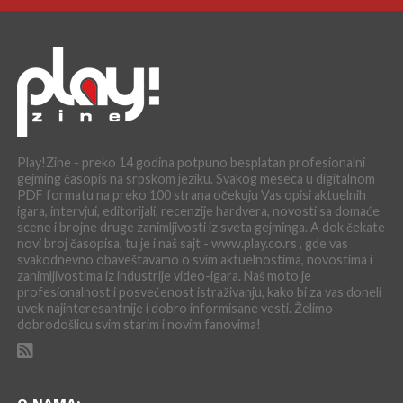
Play!Zine - preko 14 godina potpuno besplatan profesionalni
gejming časopis na srpskom jeziku. Svakog meseca u digitalnom
PDF formatu na preko 100 strana očekuju Vas opisi aktuelnih
igara, intervjui, editorijali, recenzije hardvera, novosti sa domaće
scene i brojne druge zanimljivosti iz sveta gejminga. A dok čekate
novi broj časopisa, tu je i naš sajt - www.play.co.rs , gde vas
svakodnevno obaveštavamo o svim aktuelnostima, novostima i
zanimljivostima iz industrije video-igara. Naš moto je
profesionalnost i posvećenost istraživanju, kako bi za vas doneli
uvek najinteresantnije i dobro informisane vesti. Želimo
dobrodošlicu svim starim i novim fanovima!