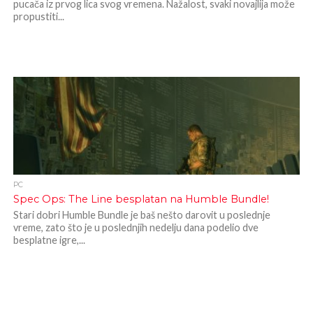
pucača iz prvog lica svog vremena. Nažalost, svaki novajlija može
propustiti...
PC
Spec Ops: The Line besplatan na Humble Bundle!
Stari dobri Humble Bundle je baš nešto darovit u poslednje
vreme, zato što je u poslednjih nedelju dana podelio dve
besplatne igre,...