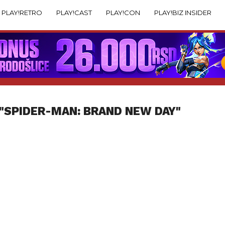
PLAY!RETRO
PLAY!CAST
PLAY!CON
PLAY!BIZ INSIDER
"SPIDER-MAN: BRAND NEW DAY"