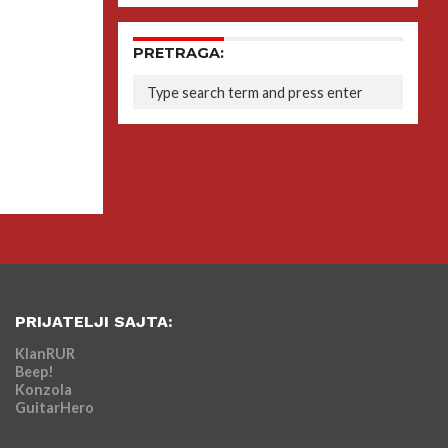
PRETRAGA:
PRIJATELJI SAJTA:
KlanRUR
Beep!
Konzola
GuitarHero