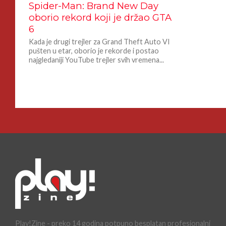
Spider-Man: Brand New Day
oborio rekord koji je držao GTA
6
Kada je drugi trejler za Grand Theft Auto VI
pušten u etar, oborio je rekorde i postao
najgledaniji YouTube trejler svih vremena...
Play!Zine - preko 14 godina potpuno besplatan profesionalni