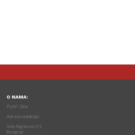
O NAMA:
PLAY! Zine
Adresa redakcije:
Vele Nigrinove 2/1
Beograd