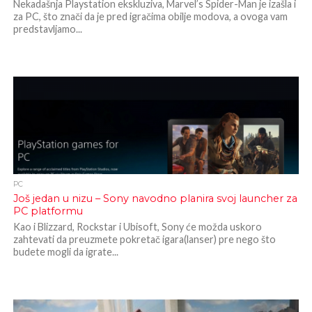
Nekadašnja Playstation ekskluziva, Marvel’s Spider-Man je izašla i
za PC, što znači da je pred igračima obilje modova, a ovoga vam
predstavljamo...
PC
Još jedan u nizu – Sony navodno planira svoj launcher za
PC platformu
Kao i Blizzard, Rockstar i Ubisoft, Sony će možda uskoro
zahtevati da preuzmete pokretač igara(lanser) pre nego što
budete mogli da igrate...