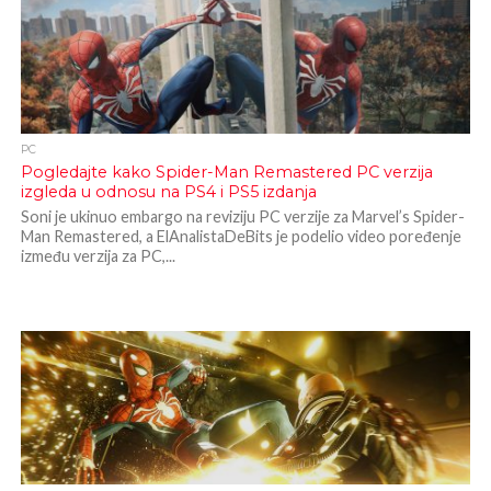
PC
Pogledajte kako Spider-Man Remastered PC verzija
izgleda u odnosu na PS4 i PS5 izdanja
Soni je ukinuo embargo na reviziju PC verzije za Marvel’s Spider-
Man Remastered, a ElAnalistaDeBits je podelio video poređenje
između verzija za PC,...