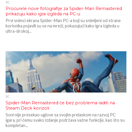
PC
Procurele nove fotografije za Spider-Man Remastered
prikazuju kako igra izgleda na PC-u
Prvi snimci ekrana Spider-Man PC-a koji su snimljeni od strane
korisnika pojavili su se na mreži, pokazujući kako igra izgleda u
ultra-širokoj...
PC
Spider-Man Remastered će bez problema raditi na
Steam Deck konzoli
Soni nije presekao uglove sa svojim prelaskom na razvoj PC
igara, pri čemu svako izdanje podržava važne funkcije, kao što su
kompletan...