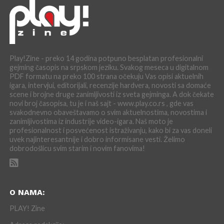
Play!Zine - preko 14 godina potpuno besplatan profesionalni
gejming časopis na srpskom jeziku. Svakog meseca u digitalnom
PDF formatu na preko 100 strana očekuju Vas opisi aktuelnih
igara, intervjui, editorijali, recenzije hardvera, novosti sa domaće
scene i brojne druge zanimljivosti iz sveta gejminga. A dok čekate
novi broj časopisa, tu je i naš sajt - www.play.co.rs , gde vas
svakodnevno obaveštavamo o svim aktuelnostima, novostima i
zanimljivostima iz industrije video-igara. Naš moto je
profesionalnost i posvećenost istraživanju, kako bi za vas doneli
uvek najinteresantnije i dobro informisane vesti. Želimo
dobrodošlicu svim starim i novim fanovima!
O NAMA:
PLAY! Zine