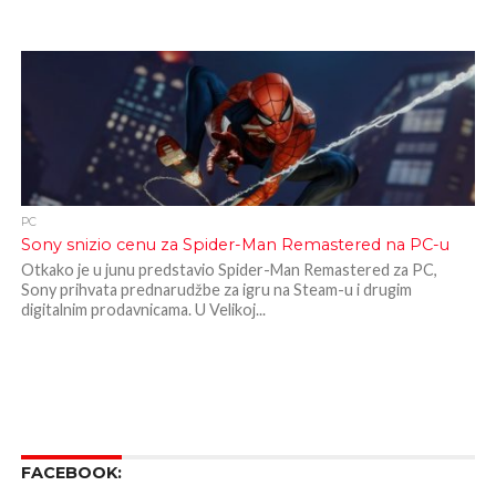
PC
Sony snizio cenu za Spider-Man Remastered na PC-u
Otkako je u junu predstavio Spider-Man Remastered za PC,
Sony prihvata prednarudžbe za igru na Steam-u i drugim
digitalnim prodavnicama. U Velikoj...
FACEBOOK: