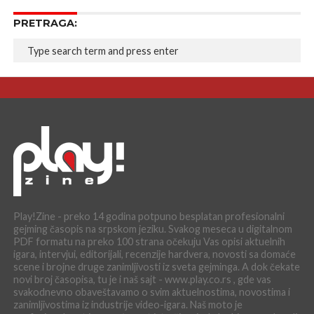
PRETRAGA:
Play!Zine - preko 14 godina potpuno besplatan profesionalni
gejming časopis na srpskom jeziku. Svakog meseca u digitalnom
PDF formatu na preko 100 strana očekuju Vas opisi aktuelnih
igara, intervjui, editorijali, recenzije hardvera, novosti sa domaće
scene i brojne druge zanimljivosti iz sveta gejminga. A dok čekate
novi broj časopisa, tu je i naš sajt - www.play.co.rs , gde vas
svakodnevno obaveštavamo o svim aktuelnostima, novostima i
zanimljivostima iz industrije video-igara. Naš moto je