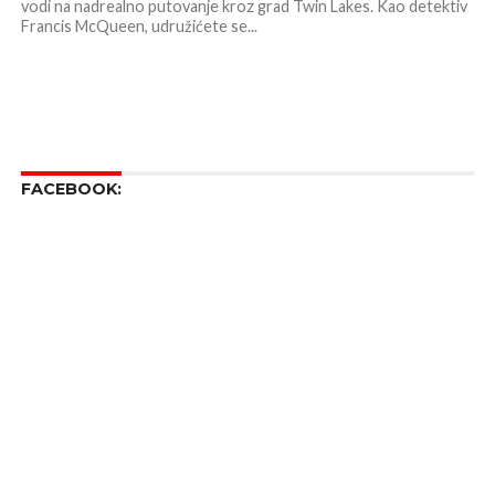
vodi na nadrealno putovanje kroz grad Twin Lakes. Kao detektiv
Francis McQueen, udružićete se...
FACEBOOK: