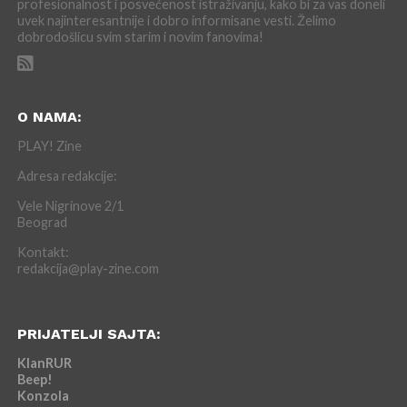
profesionalnost i posvećenost istraživanju, kako bi za vas doneli
uvek najinteresantnije i dobro informisane vesti. Želimo
dobrodošlicu svim starim i novim fanovima!
O NAMA:
PLAY! Zine
Adresa redakcije:
Vele Nigrinove 2/1
Beograd
Kontakt:
redakcija@play-zine.com
PRIJATELJI SAJTA:
KlanRUR
Beep!
Konzola