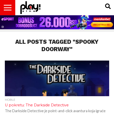
VESTI
MAGAZIN
PLAY!RETRO
PLAY!CAST
PLAY!CON
PLAY!BIZ
OPISI
DOMAĆA
INTERVJUI
GADGETS
FILM
KOLUMNE
INSIDER
IGARA
SCENA
& TV
ALL POSTS TAGGED "SPOOKY
DOORWAY"
MOBILE
U pokretu: The Darkside Detective
The Darkside Detective je point-and-click avantura koja igrače