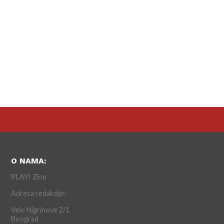
O NAMA:
PLAY! Zine
Adresa redakcije:
Vele Nigrinove 2/1
Beograd