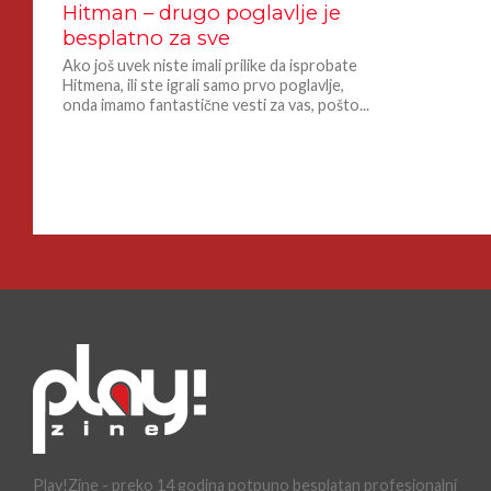
Hitman – drugo poglavlje je
besplatno za sve
Ako još uvek niste imali prilike da isprobate
Hitmena, ili ste igrali samo prvo poglavlje,
onda imamo fantastične vesti za vas, pošto...
Play!Zine - preko 14 godina potpuno besplatan profesionalni