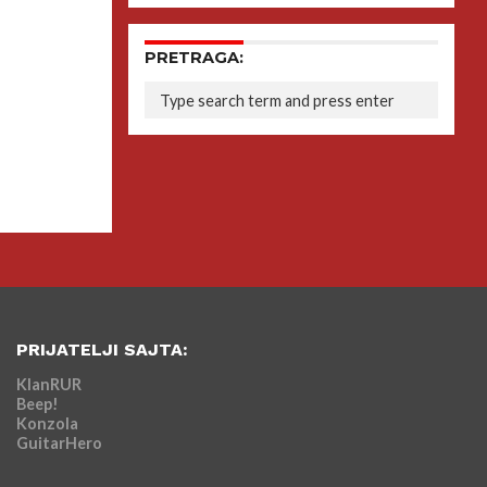
PRETRAGA:
PRIJATELJI SAJTA:
KlanRUR
Beep!
Konzola
GuitarHero