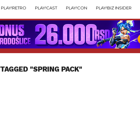
PLAY!RETRO
PLAY!CAST
PLAY!CON
PLAY!BIZ INSIDER
 TAGGED "SPRING PACK"