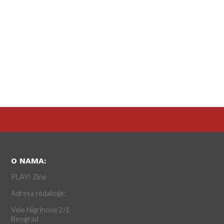
O NAMA:
PLAY! Zine
Adresa redakcije:
Vele Nigrinove 2/1
Beograd