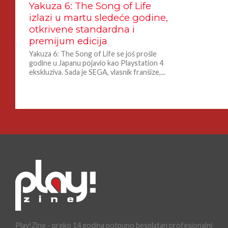
Yakuza 6: The Song of Life
izlazi u martu sledeće godine,
otkrivene standardna i
premijum edicija
Yakuza 6: The Song of Life se još prošle
godine u Japanu pojavio kao Playstation 4
ekskluziva. Sada je SEGA, vlasnik franšize,...
Play!Zine - preko 14 godina potpuno besplatan profesionalni