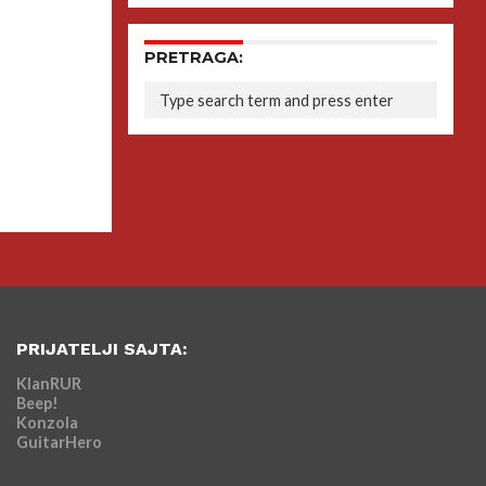
PRETRAGA:
PRIJATELJI SAJTA:
KlanRUR
Beep!
Konzola
GuitarHero