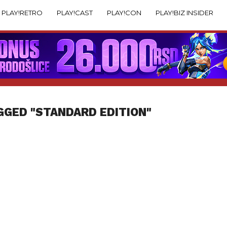
PLAY!RETRO
PLAY!CAST
PLAY!CON
PLAY!BIZ INSIDER
GGED "STANDARD EDITION"