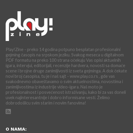
Play!Zine - preko 14 godina potpuno besplatan profesionalni
gejming časopis na srpskom jeziku. Svakog meseca u digitalnom
PDF formatu na preko 100 strana očekuju Vas opisi aktuelnih
igara, intervjui, editorijali, recenzije hardvera, novosti sa domaće
scene i brojne druge zanimljivosti iz sveta gejminga. A dok čekate
novi broj časopisa, tu je i naš sajt - www.play.co.rs , gde vas
svakodnevno obaveštavamo o svim aktuelnostima, novostima i
zanimljivostima iz industrije video-igara. Naš moto je
profesionalnost i posvećenost istraživanju, kako bi za vas doneli
uvek najinteresantnije i dobro informisane vesti. Želimo
dobrodošlicu svim starim i novim fanovima!
O NAMA: