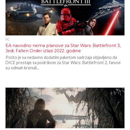
PC
EA navodno nema planove za Star Wars: Battlefront 3,
Jedi: Fallen Order izlazi 2022. godine
Pošto je sa nedavno dodatim paketom sadržaja objavljeno da
DICE prestaje sa podrškom za Star Wars: Battlefront 2, fanovi
su odmah krenuli...