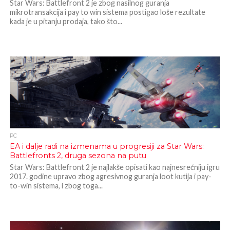
Star Wars: Battlefront 2 je zbog nasilnog guranja
mikrotransakcija i pay to win sistema postigao loše rezultate
kada je u pitanju prodaja, tako što...
PC
EA i dalje radi na izmenama u progresiji za Star Wars:
Battlefronts 2, druga sezona na putu
Star Wars: Battlefront 2 je najlakše opisati kao najnesrećniju igru
2017. godine upravo zbog agresivnog guranja loot kutija i pay-
to-win sistema, i zbog toga...