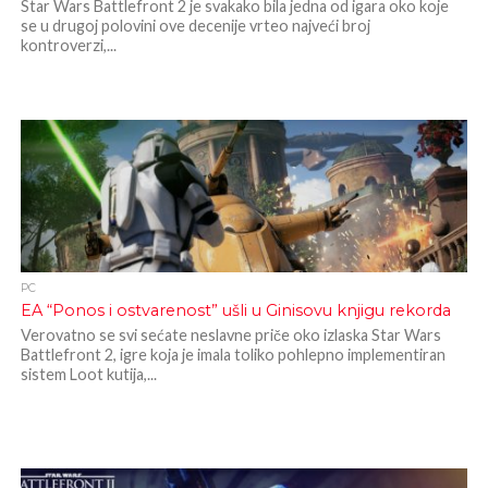
Star Wars Battlefront 2 je svakako bila jedna od igara oko koje
se u drugoj polovini ove decenije vrteo najveći broj
kontroverzi,...
PC
EA “Ponos i ostvarenost” ušli u Ginisovu knjigu rekorda
Verovatno se svi sećate neslavne priče oko izlaska Star Wars
Battlefront 2, igre koja je imala toliko pohlepno implementiran
sistem Loot kutija,...