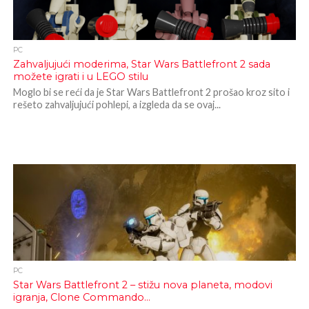
PC
Zahvaljujući moderima, Star Wars Battlefront 2 sada
možete igrati i u LEGO stilu
Moglo bi se reći da je Star Wars Battlefront 2 prošao kroz sito i
rešeto zahvaljujući pohlepi, a izgleda da se ovaj...
PC
Star Wars Battlefront 2 – stižu nova planeta, modovi
igranja, Clone Commando…