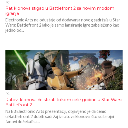
PC
Rat klonova stigao u Battlefront 2 sa novim modom
igranja
Electronic Arts ne odustaje od dodavanja novog sadržaja u Star
Wars: Battlefront 2 iako je samo lansiranje igre zabeleženo kao
jedno od...
PC
Ratovi klonova će stizati tokom cele godine u Star Wars:
Battlefront 2
Na E3 Electronic Arts prezentaciji, objavljeno je da ćemo
u Battlefront 2 dobiti sadržaj iz ratova klonova, što su brojni
fanovi dočekali sa...