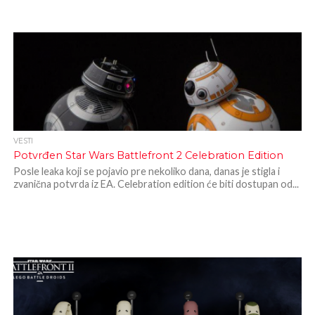
VESTI
Potvrđen Star Wars Battlefront 2 Celebration Edition
Posle leaka koji se pojavio pre nekoliko dana, danas je stigla i
zvanična potvrda iz EA. Celebration edition će biti dostupan od...