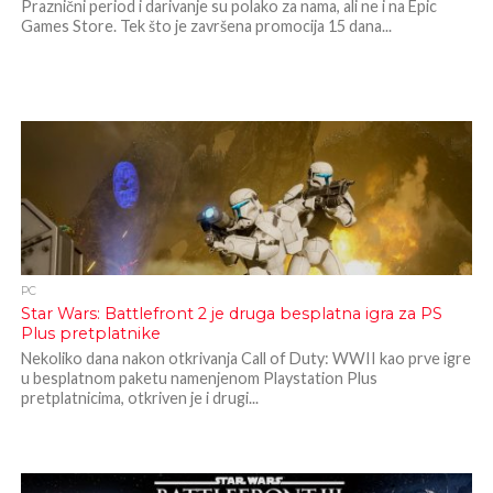
Praznični period i darivanje su polako za nama, ali ne i na Epic
Games Store. Tek što je završena promocija 15 dana...
PC
Star Wars: Battlefront 2 je druga besplatna igra za PS
Plus pretplatnike
Nekoliko dana nakon otkrivanja Call of Duty: WWII kao prve igre
u besplatnom paketu namenjenom Playstation Plus
pretplatnicima, otkriven je i drugi...