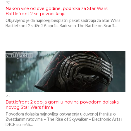
PC
Nakon više od dve godine, podrška za Star Wars:
Battlefront 2 se privodi kraju
Objavljeno je da najnoviji besplatni paket sadržaja za Star Wars:
Battlefront 2 stiže 29. aprila. Radi se o The Battle on Scarif...
PC
Battlefront 2 dobija gomilu novina povodom dolaska
novog Star Wars filma
Povodom dolaska najnovijeg ostvarenja u čuvenoj franšizi o
Zvezdanim ratovima – The Rise of Skywalker – Electronic Arts i
DICE su rešili...