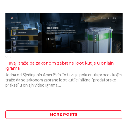
VESTI
Havaji traže da zakonom zabrane loot kutije u onlajn
igrama
Jedna od Sjedinjenih Američkih Država je pokrenula proces kojim
traže da se zakonom zabrane loot kutije i slične “predatorske
prakse” u onlajn video igrama....
MORE POSTS