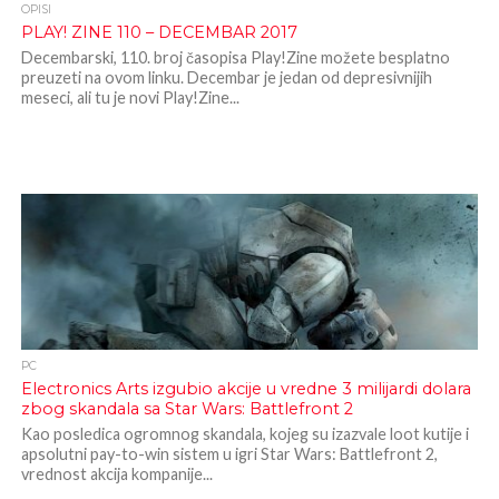
OPISI
PLAY! ZINE 110 – DECEMBAR 2017
Decembarski, 110. broj časopisa Play!Zine možete besplatno
preuzeti na ovom linku. Decembar je jedan od depresivnijih
meseci, ali tu je novi Play!Zine...
PC
Electronics Arts izgubio akcije u vredne 3 milijardi dolara
zbog skandala sa Star Wars: Battlefront 2
Kao posledica ogromnog skandala, kojeg su izazvale loot kutije i
apsolutni pay-to-win sistem u igri Star Wars: Battlefront 2,
vrednost akcija kompanije...