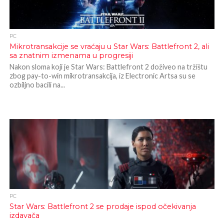
PC
Mikrotransakcije se vraćaju u Star Wars: Battlefront 2, ali
sa znatnim izmenama u progresiji
Nakon sloma koji je Star Wars: Battlefront 2 doživeo na tržištu
zbog pay-to-win mikrotransakcija, iz Electronic Artsa su se
ozbiljno bacili na...
PC
Star Wars: Battlefront 2 se prodaje ispod očekivanja
izdavača