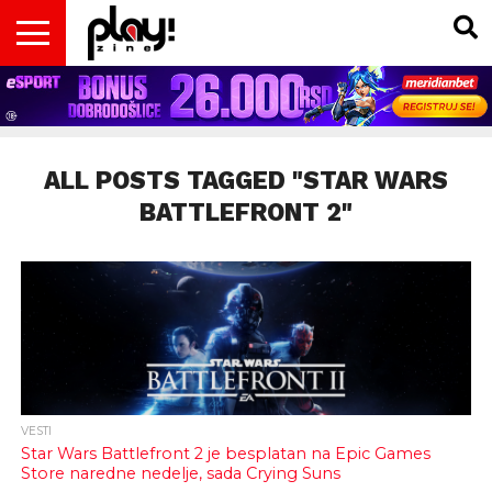
VESTI
MAGAZIN
PLAY!RETRO
PLAY!CAST
PLAY!CON
PLAY!BIZ
OPISI
DOMAĆA
INTERVJUI
GADGETS
FILM
KOLUMNE
INSIDER
IGARA
SCENA
& TV
ALL POSTS TAGGED "STAR WARS
BATTLEFRONT 2"
VESTI
Star Wars Battlefront 2 je besplatan na Epic Games
Store naredne nedelje, sada Crying Suns