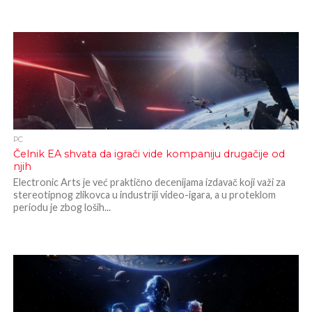
PC
Čelnik EA shvata da igrači vide kompaniju drugačije od
njih
Electronic Arts je već praktično decenijama izdavač koji važi za
stereotipnog zlikovca u industriji video-igara, a u proteklom
periodu je zbog loših...