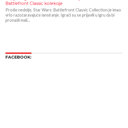
Battlefront Classic kolekcije
Prošle nedelje, Star Wars: Battlefront Classic Collection je imao
vrlo razočaravajuće lansiranje. Igrači su se prijavili u igru da bi
pronašli mali...
FACEBOOK: