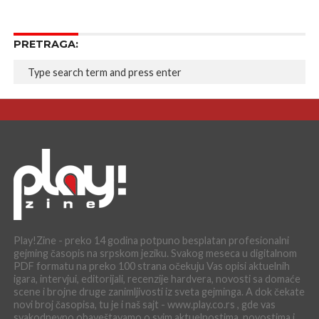
PRETRAGA:
Play!Zine - preko 14 godina potpuno besplatan profesionalni
gejming časopis na srpskom jeziku. Svakog meseca u digitalnom
PDF formatu na preko 100 strana očekuju Vas opisi aktuelnih
igara, intervjui, editorijali, recenzije hardvera, novosti sa domaće
scene i brojne druge zanimljivosti iz sveta gejminga. A dok čekate
novi broj časopisa, tu je i naš sajt - www.play.co.rs , gde vas
svakodnevno obaveštavamo o svim aktuelnostima, novostima i