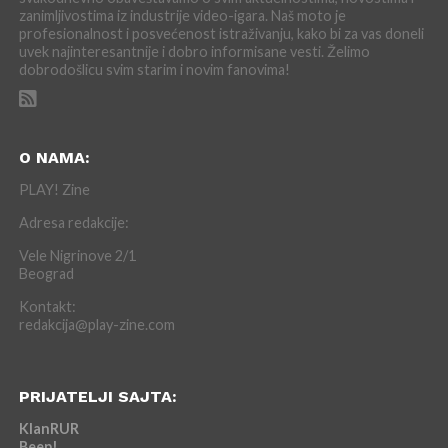
zanimljivostima iz industrije video-igara. Naš moto je
profesionalnost i posvećenost istraživanju, kako bi za vas doneli
uvek najinteresantnije i dobro informisane vesti. Želimo
dobrodošlicu svim starim i novim fanovima!
O NAMA:
PLAY! Zine
Adresa redakcije:
Vele Nigrinove 2/1
Beograd
Kontakt:
redakcija@play-zine.com
PRIJATELJI SAJTA:
KlanRUR
Beep!