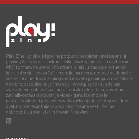
Play!Zine - preko 14 godina potpuno besplatan profesionalni
gejming časopis na srpskom jeziku. Svakog meseca u digitalnom
PDF formatu na preko 100 strana očekuju Vas opisi aktuelnih
igara, intervjui, editorijali, recenzije hardvera, novosti sa domaće
scene i brojne druge zanimljivosti iz sveta gejminga. A dok čekate
novi broj časopisa, tu je i naš sajt - www.play.co.rs , gde vas
svakodnevno obaveštavamo o svim aktuelnostima, novostima i
zanimljivostima iz industrije video-igara. Naš moto je
profesionalnost i posvećenost istraživanju, kako bi za vas doneli
uvek najinteresantnije i dobro informisane vesti. Želimo
dobrodošlicu svim starim i novim fanovima!