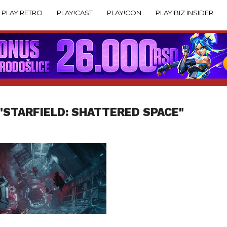
PLAY!RETRO
PLAY!CAST
PLAY!CON
PLAY!BIZ INSIDER
"STARFIELD: SHATTERED SPACE"