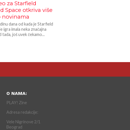
eo za Starfield
d Space otkriva više
 o novinama
dinu dana od kada je Starfield
je igra imala neka značajna
d tada, još uvek čekamo...
O NAMA:
PLAY! Zine
Adresa redakcije:
Vele Nigrinove 2/1
Beograd