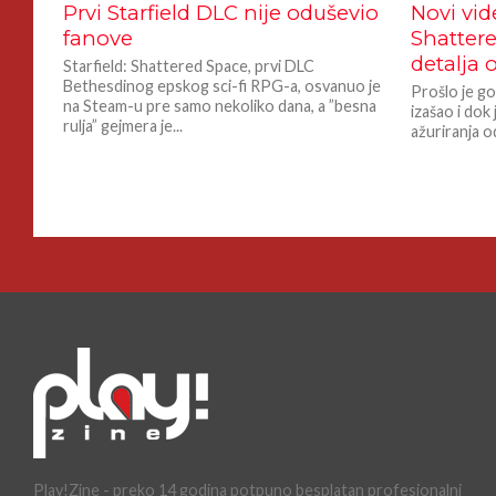
Prvi Starfield DLC nije oduševio
Novi vid
fanove
Shattere
detalja
Starfield: Shattered Space, prvi DLC
Bethesdinog epskog sci-fi RPG-a, osvanuo je
Prošlo je go
na Steam-u pre samo nekoliko dana, a ”besna
izašao i dok 
rulja” gejmera je...
ažuriranja o
Play!Zine - preko 14 godina potpuno besplatan profesionalni