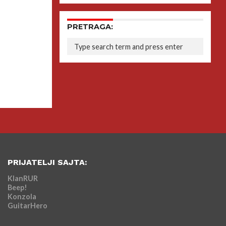
PRETRAGA:
PRIJATELJI SAJTA:
KlanRUR
Beep!
Konzola
GuitarHero