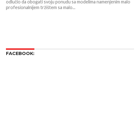
odlučio da obogati svoju ponudu sa modelima namenjenim malo
profesionalnijem tržištem sa malo...
FACEBOOK: