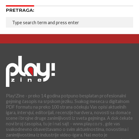
PRETRAGA:
Play!Zine - preko 14 godina potpuno besplatan profesionalni
gejming časopis na srpskom jeziku. Svakog meseca u digitalnom
PDF formatu na preko 100 strana očekuju Vas opisi aktuelnih
igara, intervjui, editorijali, recenzije hardvera, novosti sa domaće
scene i brojne druge zanimljivosti iz sveta gejminga. A dok čekate
novi broj časopisa, tu je i naš sajt - www.play.co.rs , gde vas
svakodnevno obaveštavamo o svim aktuelnostima, novostima i
zanimljivostima iz industrije video-igara. Naš moto je