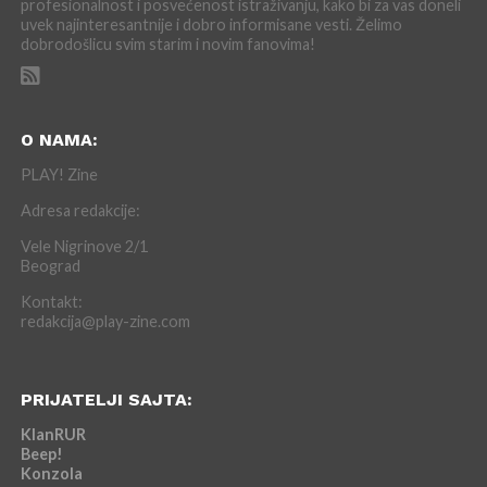
profesionalnost i posvećenost istraživanju, kako bi za vas doneli
uvek najinteresantnije i dobro informisane vesti. Želimo
dobrodošlicu svim starim i novim fanovima!
O NAMA:
PLAY! Zine
Adresa redakcije:
Vele Nigrinove 2/1
Beograd
Kontakt:
redakcija@play-zine.com
PRIJATELJI SAJTA:
KlanRUR
Beep!
Konzola