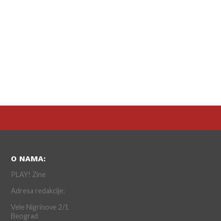
O NAMA:
PLAY! Zine
Adresa redakcije:
Vele Nigrinove 2/1
Beograd