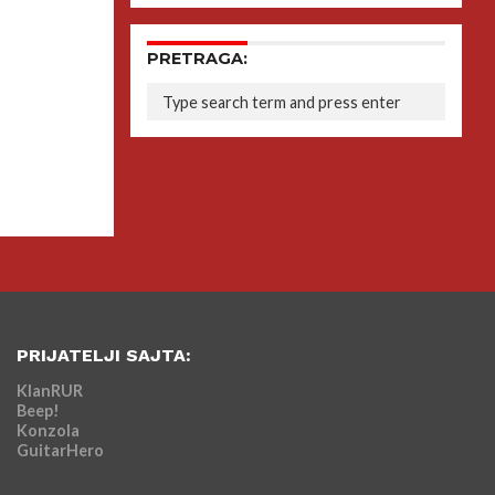
PRETRAGA:
PRIJATELJI SAJTA:
KlanRUR
Beep!
Konzola
GuitarHero