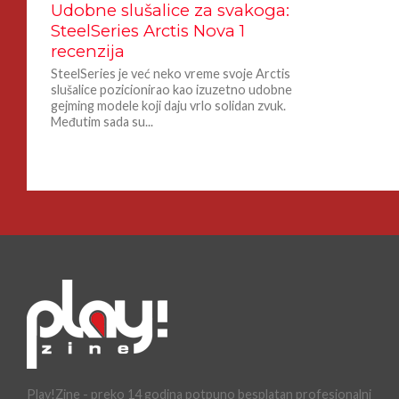
Udobne slušalice za svakoga:
SteelSeries Arctis Nova 1
recenzija
SteelSeries je već neko vreme svoje Arctis
slušalice pozicionirao kao izuzetno udobne
gejming modele koji daju vrlo solidan zvuk.
Međutim sada su...
Play!Zine - preko 14 godina potpuno besplatan profesionalni