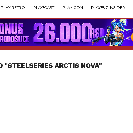
PLAY!RETRO
PLAY!CAST
PLAY!CON
PLAY!BIZ INSIDER
D "STEELSERIES ARCTIS NOVA"