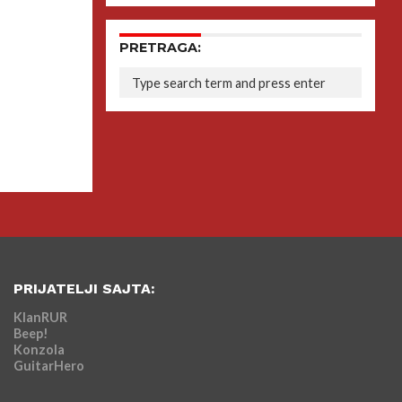
PRETRAGA:
PRIJATELJI SAJTA:
KlanRUR
Beep!
Konzola
GuitarHero