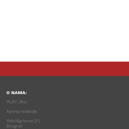
O NAMA:
PLAY! Zine
Adresa redakcije:
Vele Nigrinove 2/1
Beograd