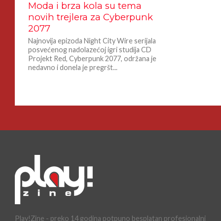
Moda i brza kola su tema
novih trejlera za Cyberpunk
2077
Najnovija epizoda Night City Wire serijala
posvećenog nadolazećoj igri studija CD
Projekt Red, Cyberpunk 2077, održana je
nedavno i donela je pregršt...
Play!Zine - preko 14 godina potpuno besplatan profesionalni