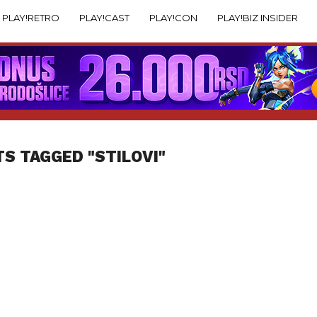
PLAY!RETRO
PLAY!CAST
PLAY!CON
PLAY!BIZ INSIDER
TS TAGGED "STILOVI"