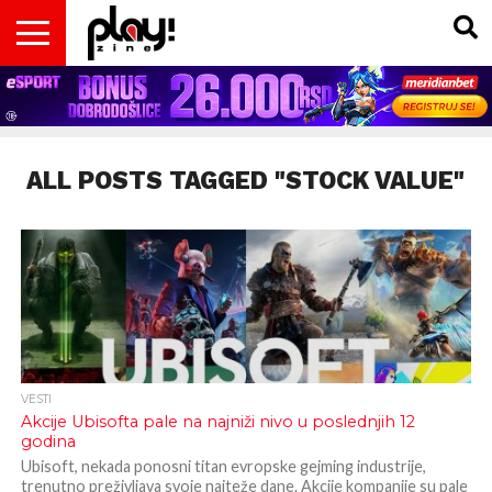
VESTI
MAGAZIN
PLAY!RETRO
PLAY!CAST
PLAY!CON
PLAY!BIZ
OPISI
DOMAĆA
INTERVJUI
GADGETS
FILM
KOLUMNE
INSIDER
IGARA
SCENA
& TV
ALL POSTS TAGGED "STOCK VALUE"
VESTI
Akcije Ubisofta pale na najniži nivo u poslednjih 12
godina
Ubisoft, nekada ponosni titan evropske gejming industrije,
trenutno preživljava svoje najteže dane. Akcije kompanije su pale