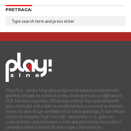
PRETRAGA:
Play!Zine - preko 14 godina potpuno besplatan profesionalni
gejming časopis na srpskom jeziku. Svakog meseca u digitalnom
PDF formatu na preko 100 strana očekuju Vas opisi aktuelnih
igara, intervjui, editorijali, recenzije hardvera, novosti sa domaće
scene i brojne druge zanimljivosti iz sveta gejminga. A dok čekate
novi broj časopisa, tu je i naš sajt - www.play.co.rs , gde vas
svakodnevno obaveštavamo o svim aktuelnostima, novostima i
zanimljivostima iz industrije video-igara. Naš moto je