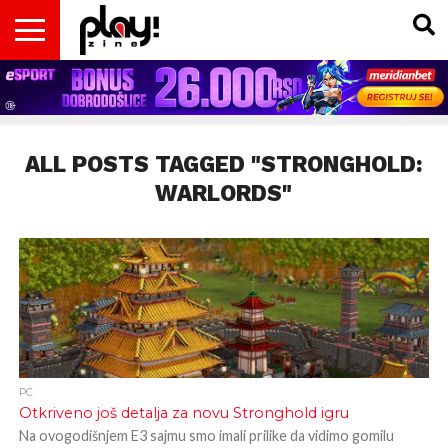
VESTI
MAGAZIN
PLAY!RETRO
PLAY!CAST
PLAY!CON
PLAY!BIZ
OPISI
DOMAĆA
INTERVJUI
GADGETS
FILM
KOLUMNE
INSIDER
IGARA
SCENA
& TV
ALL POSTS TAGGED "STRONGHOLD:
WARLORDS"
PC
Otkriveno još detalja za novu Stronghold igru
Na ovogodišnjem E3 sajmu smo imali prilike da vidimo gomilu