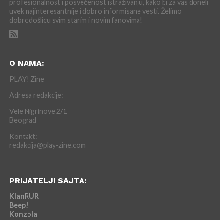
profesionalnost i posvećenost istraživanju, kako bi za vas doneli
uvek najinteresantnije i dobro informisane vesti. Želimo
dobrodošlicu svim starim i novim fanovima!
O NAMA:
PLAY! Zine
Adresa redakcije:
Vele Nigrinove 2/1
Beograd
Kontakt:
redakcija@play-zine.com
PRIJATELJI SAJTA:
KlanRUR
Beep!
Konzola