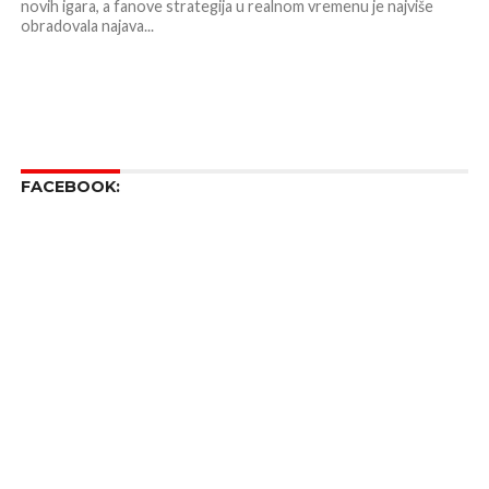
novih igara, a fanove strategija u realnom vremenu je najviše
obradovala najava...
FACEBOOK: