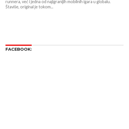
runnera, već i jedna od najigranijih mobilnih igara u globalu.
Štaviše, original je tokom...
FACEBOOK: