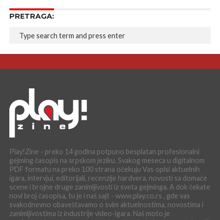
PRETRAGA:
Play!Zine - preko 14 godina potpuno besplatan profesionalni
gejming časopis na srpskom jeziku. Svakog meseca u digitalnom
PDF formatu na preko 100 strana očekuju Vas opisi aktuelnih
igara, intervjui, editorijali, recenzije hardvera, novosti sa domaće
scene i brojne druge zanimljivosti iz sveta gejminga. A dok čekate
novi broj časopisa, tu je i naš sajt - www.play.co.rs , gde vas
svakodnevno obaveštavamo o svim aktuelnostima, novostima i
zanimljivostima iz industrije video-igara. Naš moto je