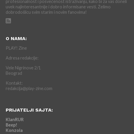
profesionalnost i posvećenost istraživanju, kako bi za vas doneli
uvek najinteresantnije i dobro informisane vesti. Želimo
dobrodošlicu svim starim i novim fanovima!
O NAMA:
PLAY! Zine
Adresa redakcije:
Vele Nigrinove 2/1
Beograd
Kontakt:
redakcija@play-zine.com
PRIJATELJI SAJTA:
KlanRUR
Beep!
Konzola