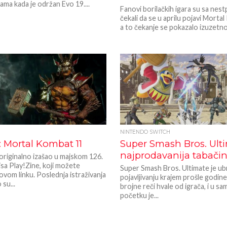
ama kada je održan Evo 19....
Fanovi borilačkih igara su sa nest
čekali da se u aprilu pojavi Morta
a to čekanje se pokazalo izuzetno 
NINTENDO SWITCH
 Mortal Kombat 11
Super Smash Bros. Ulti
najprodavanija tabačin
 originalno izašao u majskom 126.
sa Play!Zine, koji možete
Super Smash Bros. Ultimate je u
ovom linku. Poslednja istraživanja
pojavljivanju krajem prošle godin
su...
brojne reči hvale od igrača, i u s
početku je...