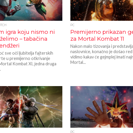
ITCH
PC
m igra koju nismo ni
Premijerno prikazan g
 želimo – tabačina
za Mortal Kombat 11
endžeri
Nakon malo tizovanja i predstavlj
naslovnice, konačno je došao red
ć sve oči ljubitelja fajterskih
vidimo kakav će gejmplej imati najn
prte u premijerno otkrivanje
Mortal...
 Mortal Kombat XI, jedna druga
.
PC