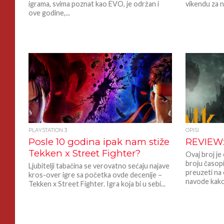
igrama, svima poznat kao EVO, je održan i
vikendu za n
ove godine,...
PLAYSTATION 3
OPISI
Posle 10 godina ipak nam stiže
REVIEW:
Tekken x Street Fighter?
Ovaj broj je
broju časopi
Ljubitelji tabačina se verovatno sećaju najave
preuzeti na 
kros-over igre sa početka ovde decenije –
navode kako 
Tekken x Street Fighter. Igra koja bi u sebi...