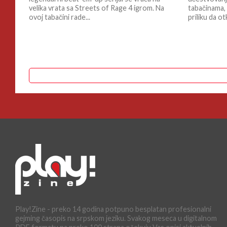
velika vrata sa Streets of Rage 4 igrom. Na
tabačinama, 
ovoj tabačini rade...
priliku da otk
Play!Zine - preko 14 godina potpuno besplatan profesionalni
gejming časopis na srpskom jeziku. Svakog meseca u digitalnom