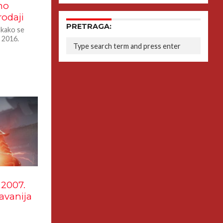
no
rodaji
PRETRAGA:
 kako se
 2016.
 2007.
avanija