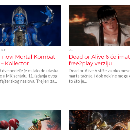
ITCH
PC
n novi Mortal Kombat
Dead or Alive 6 će imati
 – Kollector
free2play verziju
 dve nedelje je ostalo do izlaska
Dead or Alive 6 stiže za oko mese
re u MK serijalu, 11. izdanja ovog
marta tačnije, i dok neki ne mogu 
ajterskog naslova. Trejleri za...
to što je...