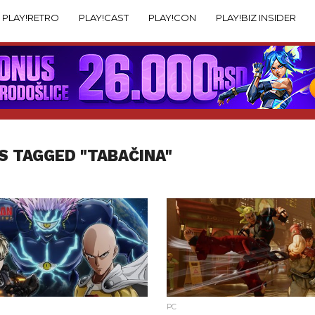
PLAY!RETRO
PLAY!CAST
PLAY!CON
PLAY!BIZ INSIDER
S TAGGED "TABAČINA"
PC