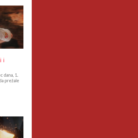
 i
c dana, 1.
da prežale