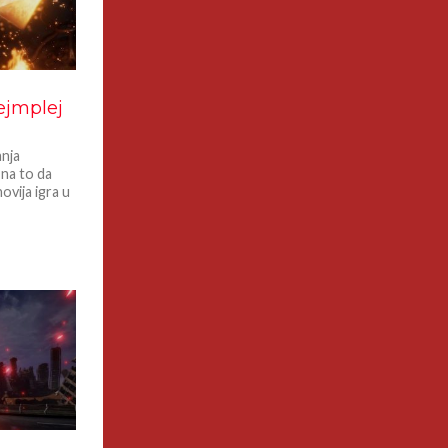
ejmplej
anja
 na to da
ovija igra u