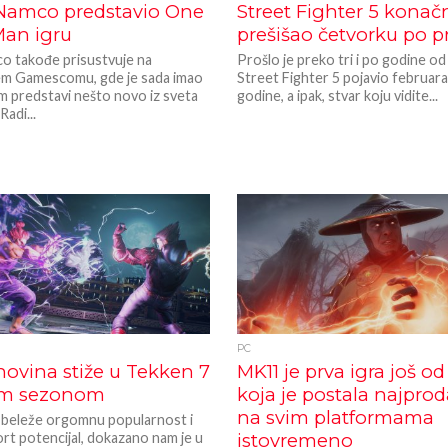
Namco predstavio One
Street Fighter 5 konač
an igru
prešišao četvorku po p
o takođe prisustvuje na
Prošlo je preko tri i po godine od
m Gamescomu, gde je sada imao
Street Fighter 5 pojavio februara
am predstavi nešto novo iz sveta
godine, a ipak, stvar koju vidite...
Radi...
PC
ovina stiže u Tekken 7
MK11 je prva igra još od
om sezonom
koja je postala najprod
na svim platformama
 beleže orgomnu popularnost i
ort potencijal, dokazano nam je u
istovremeno