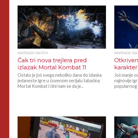
NINTENDO SWITCH
NINTENDO SW
Čak tri nova trejlera pred
Otkrive
izlazak Mortal Kombat 11
karakter
Ostalo je još svega nekoliko dana do izlaska
Još manje od
jedaneste igre u čuvenom serijalu tabačina
najnovije ig
Mortal Kombat i čini nam se da je...
popularnog f