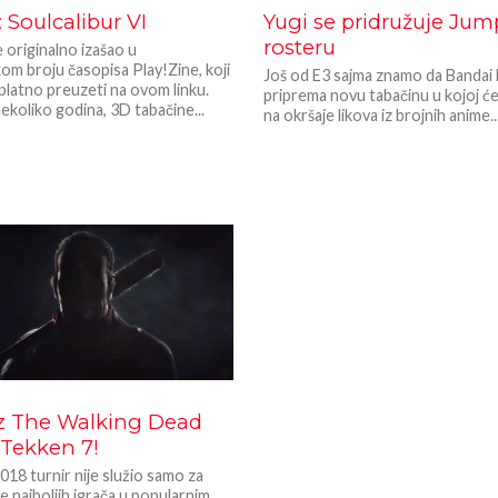
Soulcalibur VI
Yugi se pridružuje Jum
rosteru
e originalno izašao u
m broju časopisa Play!Zine, koji
Još od E3 sajma znamo da Banda
latno preuzeti na ovom linku.
priprema novu tabačinu u kojoj će
ekoliko godina, 3D tabačine...
na okršaje likova iz brojnih anime..
z The Walking Dead
 Tekken 7!
018 turnir nije služio samo za
 najboljih igrača u popularnim