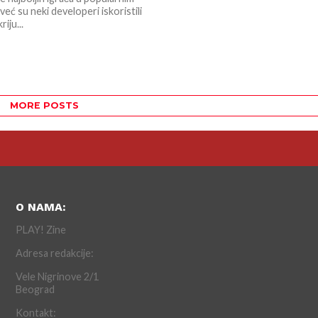
već su neki developeri iskoristili
riju...
MORE POSTS
O NAMA:
PLAY! Zine
Adresa redakcije:
Vele Nigrinove 2/1
Beograd
Kontakt: