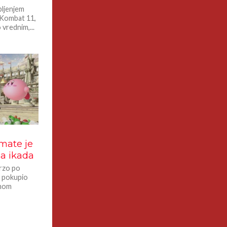
pljenjem
l Kombat 11,
vrednim,...
mate je
a ikada
brzo po
e pokupio
amom