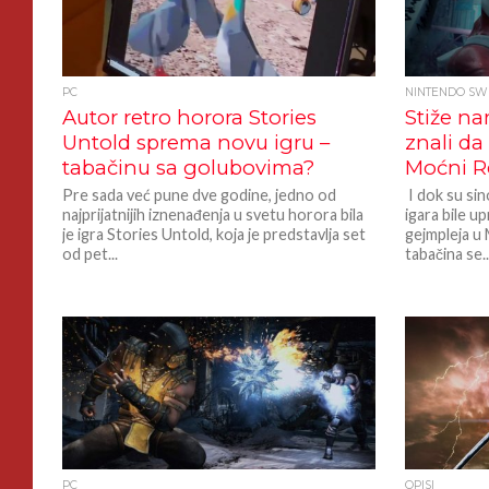
PC
NINTENDO SW
Autor retro horora Stories
Stiže na
Untold sprema novu igru –
znali da
tabačinu sa golubovima?
Moćni R
Pre sada već pune dve godine, jedno od
I dok su sino
najprijatnijih iznenađenja u svetu horora bila
igara bile u
je igra Stories Untold, koja je predstavlja set
gejmpleja u
od pet...
tabačina se..
PC
OPISI