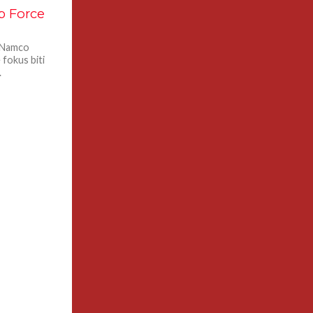
p Force
i Namco
 fokus biti
.