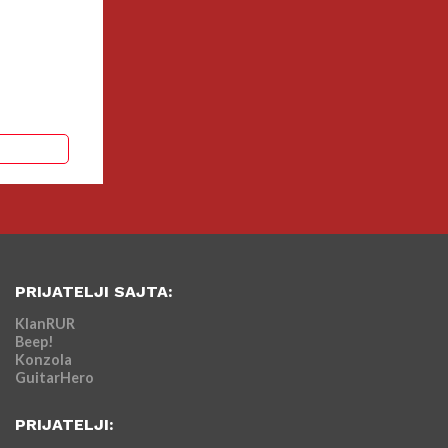
PRIJATELJI SAJTA:
KlanRUR
Beep!
Konzola
GuitarHero
PRIJATELJI: