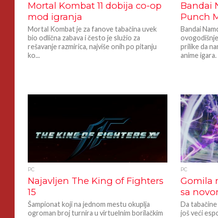
Mortal Kombat 11 dobija co-op
Bandai 
mod igranja
Punch M
Mortal Kombat je za fanove tabačina uvek
Bandai Namc
bio odlična zabava i često je služio za
ovogodišnje
rešavanje razmirica, najviše onih po pitanju
prilike da n
ko...
anime igara. 
PC
PC
Najavljen The King of Fighters
Gomila n
15
sa nov
Šampionat koji na jednom mestu okuplja
Da tabačine
ogroman broj turnira u virtuelnim borilačkim
još veći esp