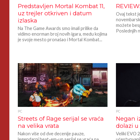
Predstavljen Mortal Kombat 11,
REVIEW: 
uz trejler otkriven i datum
Ovaj tekst j
izlaska
novembarsko
možete besp
Na The Game Awards smo imali prilike da
Poslednjih n
vidimo enorman broj novih igara, među kojima
je svoje mesto pronašao i Mortal Kombat...
PC
PC
Streets of Rage serijal se vraća
Negan i
na velika vrata
dolazi u
Nakon više od dve decenije pauze,
Veliki EVO 2
legendarni beat-em-up serijal se vraća na
učestvovanje