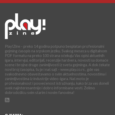
Play!Zine - preko 14 godina potpuno besplatan profesionalni
gejming časopis na srpskom jeziku. Svakog meseca u digitalnom
PDF formatu na preko 100 strana očekuju Vas opisi aktuelnih
igara, intervjui, editorijali, recenzije hardvera, novosti sa domaće
scene i brojne druge zanimljivosti iz sveta gejminga. A dok čekate
novi broj časopisa, tu je i naš sajt - www.play.co.rs , gde vas
svakodnevno obaveštavamo o svim aktuelnostima, novostima i
zanimljivostima iz industrije video-igara. Naš moto je
profesionalnost i posvećenost istraživanju, kako bi za vas doneli
uvek najinteresantnije i dobro informisane vesti. Želimo
dobrodošlicu svim starim i novim fanovima!