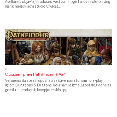
Avellone), objavio je radosnu vest za mnoge fanove role-playing
igara; njegov novi studio Owlcat...
PC
Obsidian pravi Pathfinder RPG?
Verujemo da ste svi upoznati sa čuvenom stonom role-play
igrom Dungeons & Dragons, koja nam je između ostalog donela i
gomilu legendarnih kompjuterskih rpg...