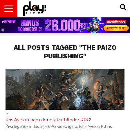
VESTI
MAGAZIN
PLAY!RETRO
PLAY!CAST
PLAY!CON
PLAY!BIZ
OPISI
DOMAĆA
INTERVJUI
GADGETS
FILM
KOLUMNE
INSIDER
IGARA
SCENA
& TV
ALL POSTS TAGGED "THE PAIZO
PUBLISHING"
PC
Kris Avelon nam donosi Pathfinder RPG!
Živa legenda industrije RPG video igara, Kris Avelon (Chris