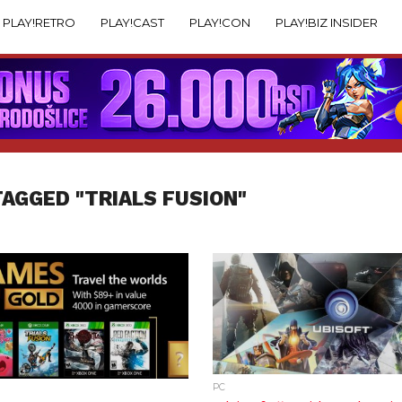
PLAY!RETRO
PLAY!CAST
PLAY!CON
PLAY!BIZ INSIDER
TAGGED "TRIALS FUSION"
PC