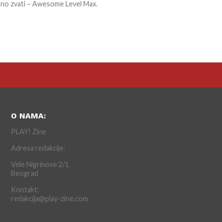
adno zvati – Awesome Level Max.
O NAMA:
PLAY! Zine
Adresa redakcije:
Vele Nigrinove 2/1
Beograd
Kontakt:
redakcija@play-zine.com