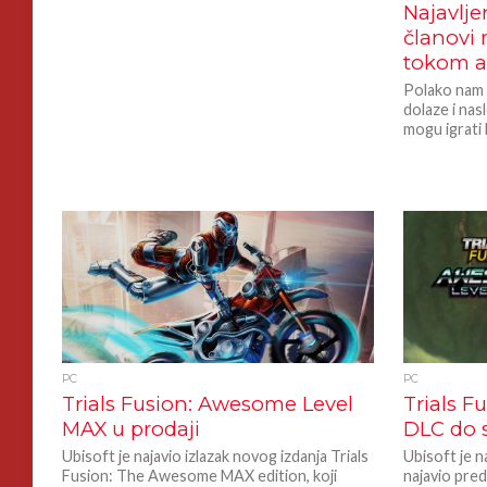
Najavlje
članovi 
tokom a
Polako nam s
dolaze i nas
mogu igrati 
PC
PC
Trials Fusion: Awesome Level
Trials F
MAX u prodaji
DLC do s
Ubisoft je najavio izlazak novog izdanja Trials
Ubisoft je 
Fusion: The Awesome MAX edition, koji
najavio pred