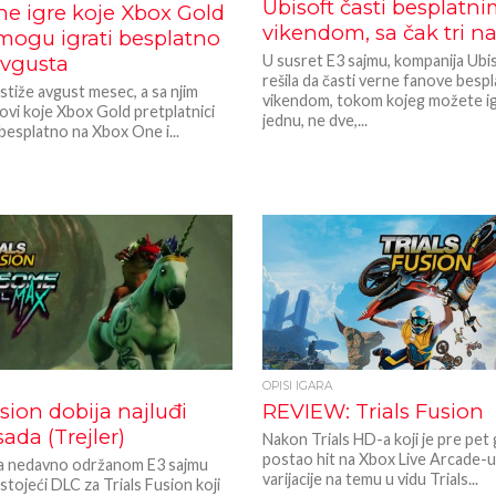
Ubisoft časti besplatn
ne igre koje Xbox Gold
vikendom, sa čak tri n
mogu igrati besplatno
U susret E3 sajmu, kompanija Ubi
vgusta
rešila da časti verne fanove besp
tiže avgust mesec, a sa njim
vikendom, tokom kojeg možete ig
lovi koje Xbox Gold pretplatnici
jednu, ne dve,...
besplatno na Xbox One i...
OPISI IGARA
usion dobija najluđi
REVIEW: Trials Fusion
ada (Trejler)
Nakon Trials HD-a koji je pre pet
postao hit na Xbox Live Arcade-u, 
na nedavno održanom E3 sajmu
varijacije na temu u vidu Trials...
stojeći DLC za Trials Fusion koji