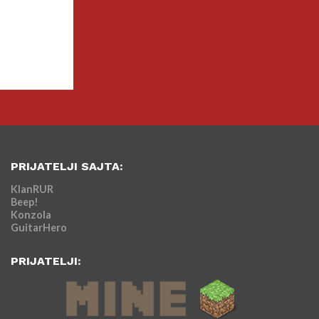
PRIJATELJI SAJTA:
KlanRUR
Beep!
Konzola
GuitarHero
PRIJATELJI: