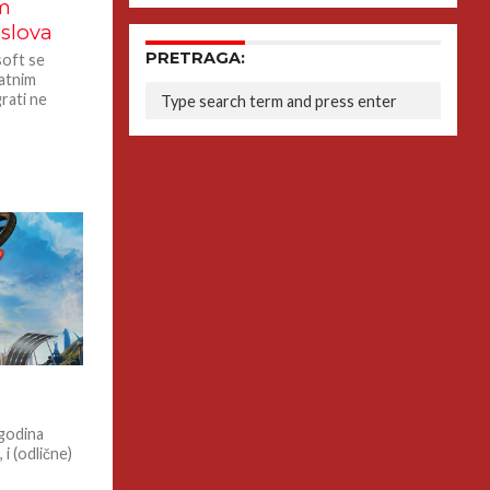
im
aslova
PRETRAGA:
soft se
latnim
rati ne
 godina
i (odlične)