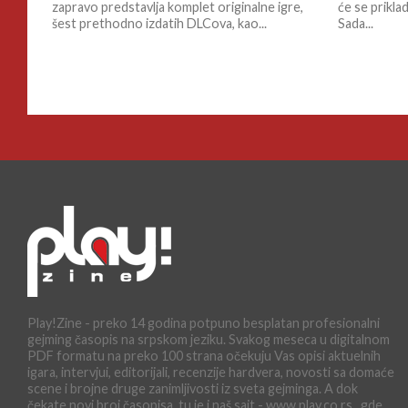
zapravo predstavlja komplet originalne igre,
će se prikl
šest prethodno izdatih DLCova, kao...
Sada...
Play!Zine - preko 14 godina potpuno besplatan profesionalni
gejming časopis na srpskom jeziku. Svakog meseca u digitalnom
PDF formatu na preko 100 strana očekuju Vas opisi aktuelnih
igara, intervjui, editorijali, recenzije hardvera, novosti sa domaće
scene i brojne druge zanimljivosti iz sveta gejminga. A dok
čekate novi broj časopisa, tu je i naš sajt - www.play.co.rs , gde