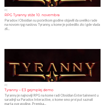
PC
RPG Tyranny stiže 10. novembra
Paradox i Obsidian su početkom godine objavili da uveliko rade
na novom rpg naslovu Tyranny, u kome je pobedilo zlo i gde vlada
zli...
PC
Tyranny – E3 gejmplej demo
Tyranny je najnoviji RPG na kome radi Obsidian Entertainment u
saradnji sa Paradox Interactive, o kome smo prvi put saznali
marta ove godine. Premisa...