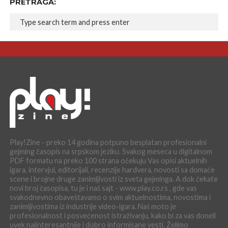
PRETRAGA:
Play!Zine - preko 14 godina potpuno besplatan profesionalni
gejming časopis na srpskom jeziku. Svakog meseca u digitalnom
PDF formatu na preko 100 strana očekuju Vas opisi aktuelnih
igara, intervjui, editorijali, recenzije hardvera, novosti sa domaće
scene i brojne druge zanimljivosti iz sveta gejminga. A dok čekate
novi broj časopisa, tu je i naš sajt - www.play.co.rs , gde vas
svakodnevno obaveštavamo o svim aktuelnostima, novostima i
zanimljivostima iz industrije video-igara. Naš moto je
profesionalnost i posvećenost istraživanju, kako bi za vas doneli
uvek najinteresantnije i dobro informisane vesti. Želimo