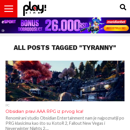
VESTI
MAGAZIN
PLAY!RETRO
PLAY!CAST
PLAY!CON
PLAY!BIZ
OPISI
DOMAĆA
INTERVJUI
GADGETS
FILM
KOLUMNE
INSIDER
IGARA
SCENA
& TV
ALL POSTS TAGGED "TYRANNY"
PC
Obsidian pravi AAA RPG iz prvog lica!
Renomirani studio Obsidian Entertainment nam je najpoznatiji po
PRG klasicima kao što su KotoR 2, Fallout New Vegas i
Neverwinter Nights 2,...