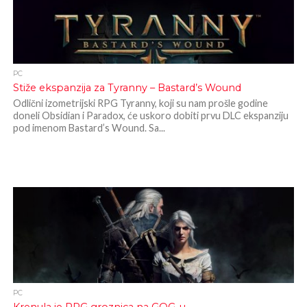
PC
Stiže ekspanzija za Tyranny – Bastard’s Wound
Odlični izometrijski RPG Tyranny, koji su nam prošle godine
doneli Obsidian i Paradox, će uskoro dobiti prvu DLC ekspanziju
pod imenom Bastard’s Wound. Sa...
PC