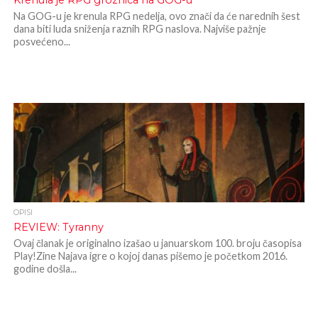
Krenula je RPG groznica na GOG-u
Na GOG-u je krenula RPG nedelja, ovo znači da će narednih šest
dana biti luda sniženja raznih RPG naslova. Najviše pažnje
posvećeno...
OPISI
REVIEW: Tyranny
Ovaj članak je originalno izašao u januarskom 100. broju časopisa
Play!Zine Najava igre o kojoj danas pišemo je početkom 2016.
godine došla...