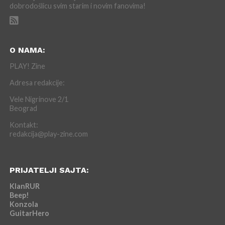
dobrodošlicu svim starim i novim fanovima!
O NAMA:
PLAY! Zine
Adresa redakcije:
Vele Nigrinove 2/1
Beograd
Kontakt:
redakcija@play-zine.com
PRIJATELJI SAJTA:
KlanRUR
Beep!
Konzola
GuitarHero